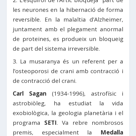
2. L’esquirol de l’Àrtic bloqueja part de
les neurones en la hibernació de forma
reversible. En la malaltia d’Alzheimer,
juntament amb el plegament anormal
de proteïnes, es produeix un bloqueig
de part del sistema irreversible.
3. La musaranya és un referent per a
l’osteoporosi de crani amb contracció i
de contracció del crani.
Carl Sagan
(1934-1996), astrofísic i
astrobiòleg, ha estudiat la vida
exobiològica, la geologia planetària i el
programa
SETI
. Va rebre nombrosos
premis, especialment la
Medalla