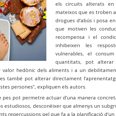
els circuits alterats 
mateixos que es troben a
drogues d’abús i posa en 
que motiven les conduct
recompensa i el condic
inhibeixen les respost
vulnerables, el consum 
quantitats, pot alterar
 valor hedònic dels aliments i a un debilitament
es també pot alterar directament l’aprenentatge
stes persones”, expliquen els autors.
e pes pot permetre actuar d’una manera concreta
 dos estudiosos, desconèixer que almenys un subg
ts repercussions pel que fa a la planificació d’un