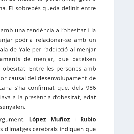
ma. El sobrepès queda definit entre
amb una tendència a l’obesitat i la
menjar podria relacionar-se amb un
la de Yale per l’addicció al menjar
rtaments de menjar, que pateixen
b obesitat. Entre les persones amb
factor causal del desenvolupament de
icana s’ha confirmat que, dels 986
ciava a la presència d’obesitat, edat
senyalen.
argument,
López Muñoz
i
Rubio
is d’imatges cerebrals indiquen que