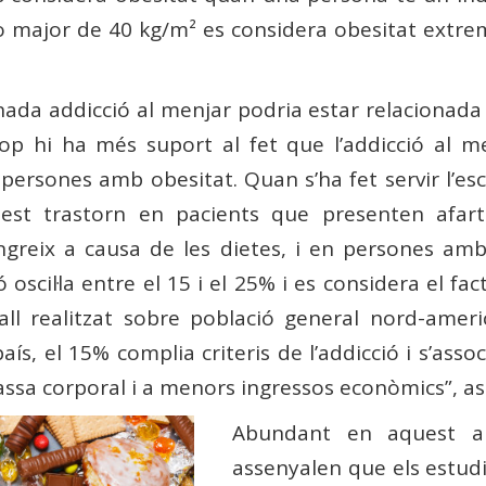
o major de 40 kg/m² es considera obesitat extre
da addicció al menjar podria estar relacionada 
cop hi ha més suport al fet que l’addicció al 
ersones amb obesitat. Quan s’ha fet servir l’esca
quest trastorn en pacients que presenten afa
ngreix a causa de les dietes, i en persones am
ió oscil·la entre el 15 i el 25% i es considera el 
all realitzat sobre població general nord-amer
ís, el 15% complia criteris de l’addicció i s’asso
ssa corporal i a menors ingressos econòmics”, as
Abundant en aquest 
assenyalen que els estud