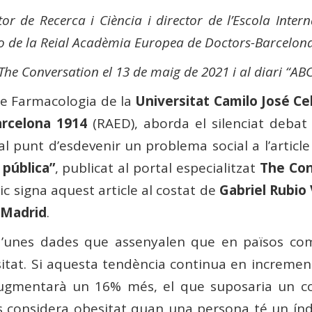
or de Recerca i Ciència i director de l’Escola Inter
o de la Reial Acadèmia Europea de Doctors-Barcelon
t The Conversation el 13 de maig de 2021 i al diari “AB
de Farmacologia de la
Universitat Camilo José Ce
rcelona 1914
(RAED), aborda el silenciat debat
 al punt d’esdevenir un problema social a l’articl
pública”
, publicat al portal especialitzat
The Con
c signa aquest article al costat de
Gabriel Rubio 
 Madrid
.
 d’unes dades que assenyalen que en països co
sitat. Si aquesta tendència continua en increment
gmentarà un 16% més, el que suposaria un cost
 considera obesitat quan una persona té un índ