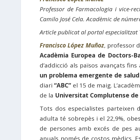
Professor de Farmacologia i vice-rect
Camilo José Cela. Acadèmic de númer
Article publicat al portal especialitza
Francisco López Muñoz
, professor 
Acadèmia Europea de Doctors-Ba
d’addicció als països avançats fins
un problema emergente de salud 
diari
“ABC”
el 15 de maig. L’acadèmi
de la
Universitat Complutense de
Tots dos especialistes parteixen
adulta té sobrepès i el 22,9%, obe
de persones amb excés de pes au
anuals només de costos mèdics. Es