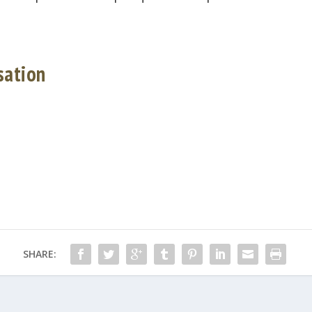
sation
SHARE: