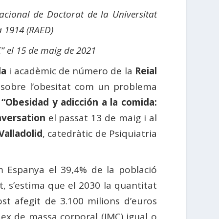
nacional de Doctorat de la Universitat
a 1914 (RAED)
C” el 15 de maig de 2021
la
i acadèmic de número de la
Reial
 sobre l’obesitat com un problema
e
“Obesidad y adicción a la comida:
versation
el passat 13 de maig i al
Valladolid
, catedràtic de Psiquiatria
m Espanya el 39,4% de la població
, s’estima que el 2030 la quantitat
 afegit de 3.100 milions d’euros
ex de massa corporal (IMC) igual o