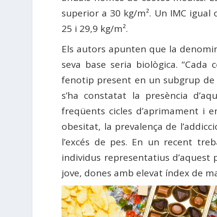
superior a 30 kg/m². Un IMC igual 
25 i 29,9 kg/m².
Els autors apunten que la denomina
seva base seria biològica. “Cada 
fenotip present en un subgrup de p
s’ha constatat la presència d’a
freqüents cicles d’aprimament i e
obesitat, la prevalença de l’addicc
l’excés de pes. En un recent treb
individus representatius d’aquest pa
jove, dones amb elevat índex de ma