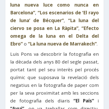
luna nueva luce como nunca en
Barcelona”
,
“Los escenarios de ‘El rayo
de luna’ de Bécquer”
,
“La luna del
ciervo se posa en La Ràpita”
,
“Efecto
omega de la luna en el Delta del
Ebro”
o
“
La luna nueva de Marrakech”
.
Luis Pons va descobrir la fotografia en
la dècada dels anys 80 del segle passat,
portat tant pel seu interès pel procés
químic que suposava la revelació dels
negatius en la fotografia de paper com
per la seva proximitat amb les seccions
de fotografia dels diaris
“El País”
i
“Avui”
, on va treballar com directiu,