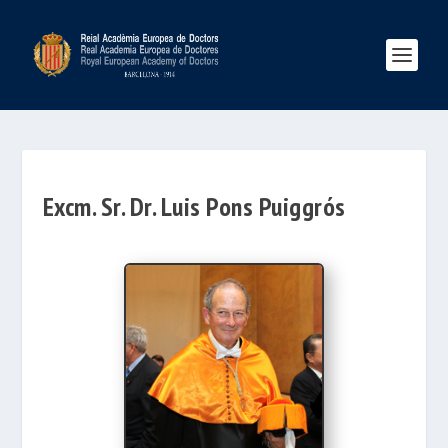
Excm. Sr. Dr. Luis Pons Puiggrós