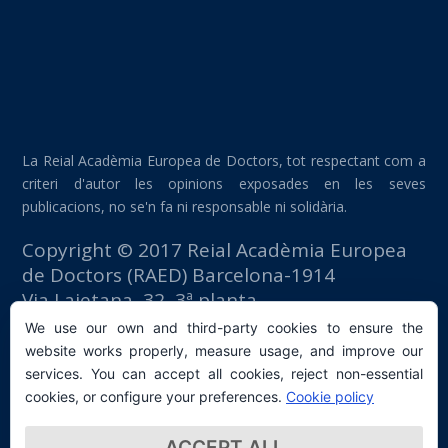
La Reial Acadèmia Europea de Doctors, tot respectant com a
criteri d'autor les opinions exposades en les seves
publicacions, no se'n fa ni responsable ni solidària.
Copyright © 2017 Reial Acadèmia Europea
de Doctors (RAED) Barcelona-1914
Via Laietana, 32, 3ª planta
Edifici Foment del Treball
We use our own and third-party cookies to ensure the
08003 Barcelona (España)
website works properly, measure usage, and improve our
tlf: +34 93 667 40 54
services. You can accept all cookies, reject non-essential
secretaria@raed.academy
cookies, or configure your preferences.
Cookie policy
Contacte i subscripció a la Newsletter
ACCEPT ALL