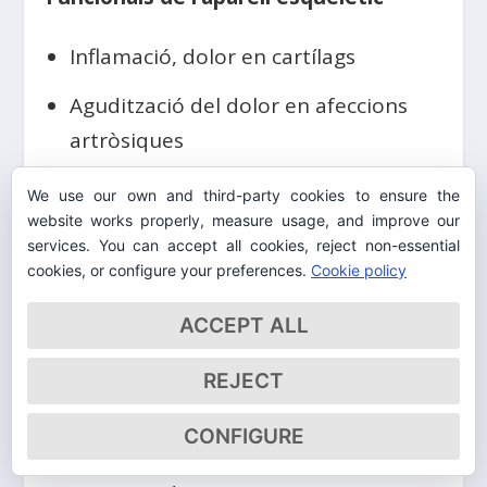
Inflamació, dolor en cartílags
Agudització del dolor en afeccions
artròsiques
Dolors reumàtics
We use our own and third-party cookies to ensure the
website works properly, measure usage, and improve our
Generals
services. You can accept all cookies, reject non-essential
cookies, or configure your preferences.
Cookie policy
Repentina i temporaria agudització
ACCEPT ALL
d’afeccions cròniques (prevalents),
encara d’aquelles en curs de
REJECT
tractament i/o en procés de remissió
CONFIGURE
Hipersensibilitat postquirúrgica (fins