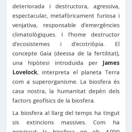
deteriorada i destructora, agressiva,
espectacular, metafòricament furiosa i
venjativa, responsable d’emergències
climatològiques. I l’home destructor
d’ecosistemes i d’ecotriòpia. El
concepte Gaia (deessa de la fertilitat),
una hipòtesi introduïda per
James
Lovelock
, interpreta el planeta Terra
com a superorganisme. La biosfera és
casa nostra, la humanitat depèn dels
factors geofísics de la biosfera.
La biosfera al llarg del temps ha tingut
sis extincions massives. Com ha
perviscut la biosfera en els 4.000