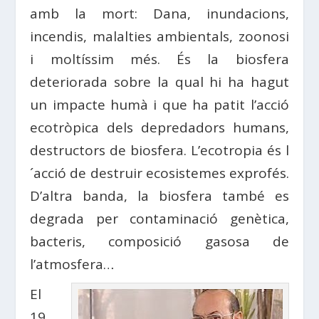
amb la mort: Dana, inundacions,
incendis, malalties ambientals, zoonosi
i moltíssim més. És la biosfera
deteriorada sobre la qual hi ha hagut
un impacte humà i que ha patit l’acció
ecotròpica dels depredadors humans,
destructors de biosfera. L’ecotropia és l
´acció de destruir ecosistemes exprofés.
D’altra banda, la biosfera també es
degrada per contaminació genètica,
bacteris, composició gasosa de
l’atmosfera…
El
19