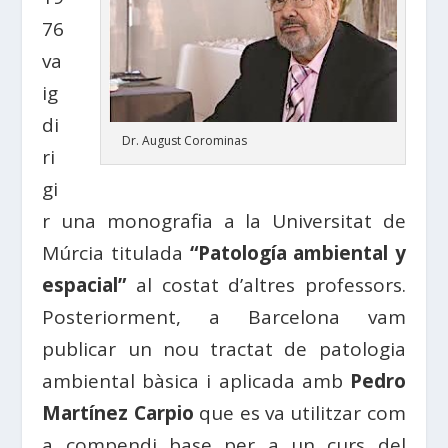
76
va
ig
di
Dr. August Corominas
ri
gi
r una monografia a la Universitat de
Múrcia titulada
“Patología ambiental y
espacial”
al costat d’altres professors.
Posteriorment, a Barcelona vam
publicar un nou tractat de patologia
ambiental bàsica i aplicada amb
Pedro
Martínez Carpio
que es va utilitzar com
a compendi base per a un curs del