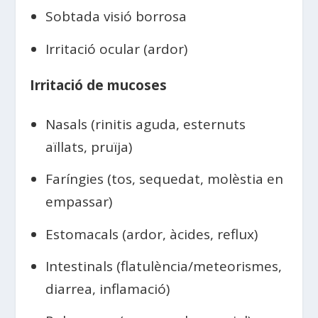
Sobtada visió borrosa
Irritació ocular (ardor)
Irritació de mucoses
Nasals (rinitis aguda, esternuts
aïllats, pruïja)
Faríngies (tos, sequedat, molèstia en
empassar)
Estomacals (ardor, àcides, reflux)
Intestinals (flatulència/meteorismes,
diarrea, inflamació)