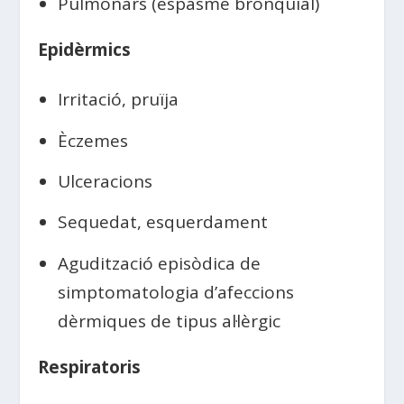
Pulmonars (espasme bronquial)
Epidèrmics
Irritació, pruïja
Èczemes
Ulceracions
Sequedat, esquerdament
Agudització episòdica de
simptomatologia d’afeccions
dèrmiques de tipus al·lèrgic
Respiratoris