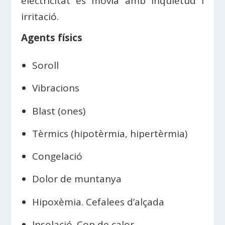
electricitat es movia amb inquietud i
irritació.
Agents físics
Soroll
Vibracions
Blast (ones)
Tèrmics (hipotèrmia, hipertèrmia)
Congelació
Dolor de muntanya
Hipoxèmia. Cefalees d’alçada
Insolació. Cop de calor