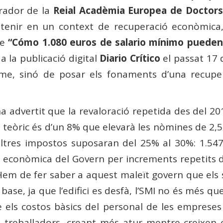
orador de la
Reial Acadèmia Europea de Doctors
tenir en un context de recuperació econòmica
le
“Cómo 1.080 euros de salario mínimo pueden
a la publicació digital
Diario Crítico
el passat 17 d
e, sinó de posar els fonaments d’una recuper
ha advertit que la revaloració repetida des del 20
 teòric és d’un 8% que elevarà les nòmines de 2,
 altres impostos suposaran del 25% al ​​30%: 1.5
 econòmica del Govern per increments repetits de
 Hem de fer saber a aquest maleït govern que els s
se, ja que l’edifici es desfà, l’SMI no és més qu
 els costos bàsics del personal de les empreses
reballadors, creant més atur mentre creixen els 