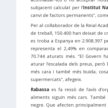
subjacent calculat per l’
Institut Na
canvi de factors permanents”, co
Per al col·laborador de la Reial Ac
de treball, 150.400 han deixat de cr
es troba a Espanya en 2.908.397 p
representa el 2,49% en comparac
70.744 aturats més. “El Govern ha
aturar l’escalada dels preus, però 
més cara i també més buida, cosa 
supermercats”, afegeix.
Rabassa
es fa ressò de l’avís d’o
aliments siguin més cars. També 
negre. Que afecten principalment 