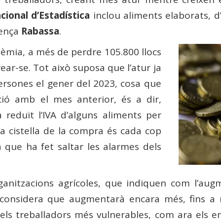
cional d’Estadística
inclou aliments elaborats, d’
mença
Rabassa
.
adèmia, a més de perdre 105.800 llocs
ear-se. Tot això suposa que l’atur ja
ersones el gener del 2023, cosa que
ió amb el mes anterior, és a dir,
 reduït l’IVA d’alguns aliments per
la cistella de la compra és cada cop
que ha fet saltar les alarmes dels
rganitzacions agrícoles, que indiquen com l’aug
considera que augmentarà encara més, fins a n
els treballadors més vulnerables, com ara els e