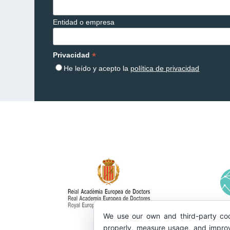
Entidad o empresa
*
Privacidad
He leído y acepto la
política de privacidad
We use our own and third-party coo
properly, measure usage, and improv