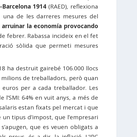
-Barcelona 1914
(RAED), reflexiona
, una de les darreres mesures del
 arruinar la economía provocando
e febrer. Rabassa incideix en el fet
ació sòlida que permeti mesures
18 ha destruït gairebé 106.000 llocs
5 milions de treballadors, però quan
47 euros per a cada treballador. Les
 l’SMI: 64% en vuit anys, a més de
alaris estan fixats pel mercat i que
e un tipus d’impost, que l’empresari
 s’apugen, que es veuen obligats a
preus, és a dir, la inflació. L’IPC