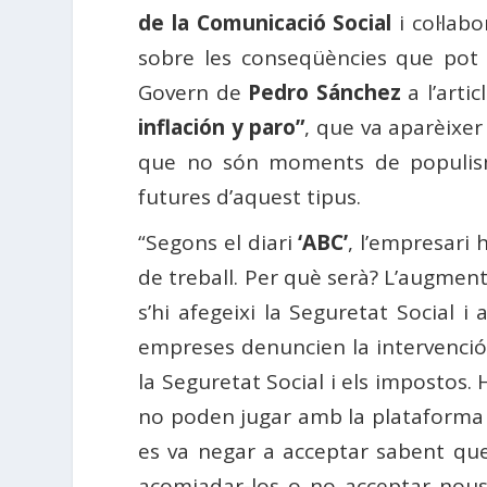
de la Comunicació Social
i col·lab
sobre les conseqüències que pot 
Govern de
Pedro Sánchez
a l’artic
inflación y paro”
, que va aparèixer 
que no són moments de populism
futures d’aquest tipus.
“Segons el diari
‘ABC’
, l’empresari 
de treball. Per què serà? L’augment
s’hi afegeixi la Seguretat Social i
empreses denuncien la intervenció
la Seguretat Social i els impostos.
no poden jugar amb la plataforma ba
es va negar a acceptar sabent que
acomiadar-los o no acceptar nous t