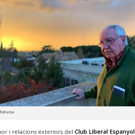
 Rabassa
or i relacions exteriors del
Club Liberal Espanyol