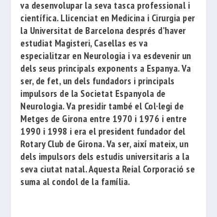
va desenvolupar la seva
tasca
professional
i
científica
.
Llicenciat en
Medicina i
Cirurgia per
la
Universitat
de
Barcelona
després
d’haver
estudiat
M
agisteri
,
Casellas
es va
especialitzar en
Neurologia
i
va esdevenir
un
dels seus
principals
exponents
a Espanya.
Va
ser,
de fet,
un dels
fundadors
i
principals
impulsors
de la
Societat
Espanyola de
Neurologia
.
Va presidir
també el
Col·legi
de
Metges de
Girona
entre
1970
i
1976
i
entre
1990
i
1998
i era el
president fundador
del
Rotary
Club
de Girona
.
Va ser,
així mateix,
un
dels
impulsors
dels
estudis
universitaris
a la
seva ciutat
natal.
Aquesta
Reial
Corporació
se
suma al
condol
de la família.