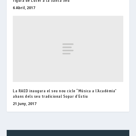
figura de Luter a la Santa Seu
6 Abril, 2017
La RAED inaugura el seu nou cicle “Música a l’Acadèmia”
abans dels seu tradicional Sopar d’Estiu
21 Juny, 2017