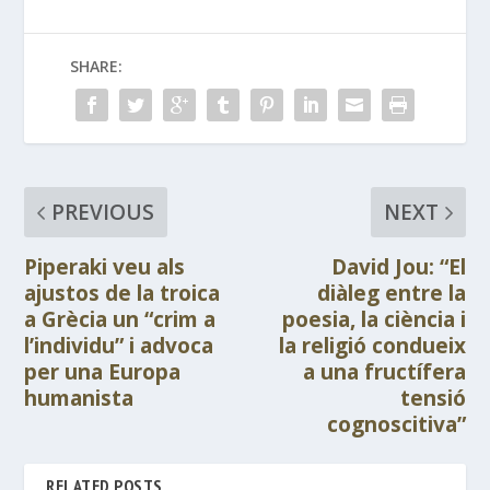
SHARE:
PREVIOUS
NEXT
Piperaki veu als
David Jou: “El
ajustos de la troica
diàleg entre la
a Grècia un “crim a
poesia, la ciència i
l’individu” i advoca
la religió condueix
per una Europa
a una fructífera
humanista
tensió
cognoscitiva”
RELATED POSTS