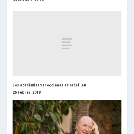
Les acadèmies veneçolanes es rebel·len
26 Febrer, 2018