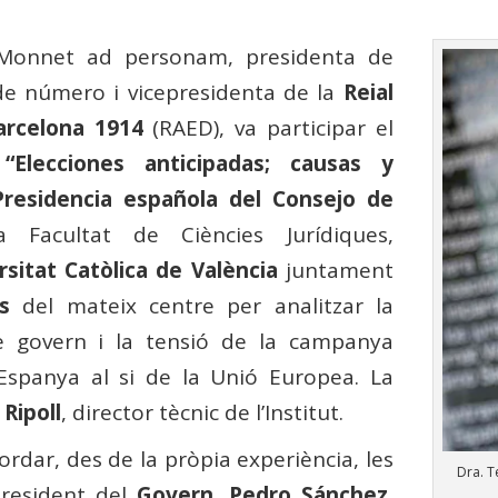
n Monnet ad personam, presidenta de
e número i vicepresidenta de la
Reial
arcelona 1914
(RAED), va participar el
m
“
Elecciones anticipadas; causas y
Presidencia española del Consejo de
 Facultat de Ciències Jurídiques,
rsitat Catòlica de València
juntament
s
del mateix centre per analitzar la
de govern i la tensió de la campanya
d’Espanya al si de la Unió Europea. La
 Ripoll
, director tècnic de l’Institut.
rdar, des de la pròpia experiència, les
Dra. T
president del
Govern
,
Pedro Sánchez
,