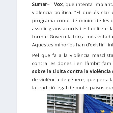
Sumar
– i
Vox
, que intenta implanta
violència política. “El que és cl
programa comú de mínim de les du
assolir grans acords i estabilitzar
formar Govern la força més votada. 
Aquestes minories han d’existir i in
Pel que fa a la violència masclist
contra les dones i en l’àmbit fam
sobre la Lluita contra la Violència
de violència de gènere, que per a l
la tradició legal de molts països eu