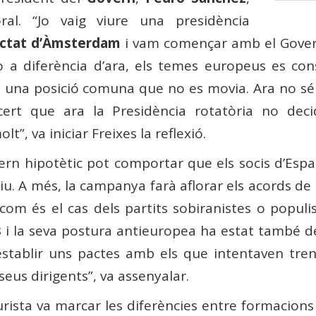
oral. “Jo vaig viure una presidència
actat d’Àmsterdam
i vam començar amb el Gove
ò a diferència d’ara, els temes europeus es con
a una posició comuna que no es movia. Ara no sé 
ert que ara la Presidència rotatòria no dec
”, va iniciar Freixes la reflexió.
ern hipotètic pot comportar que els socis d’Esp
u. A més, la campanya farà aflorar els acords de
 com és el cas dels partits sobiranistes o popul
8 i la seva postura antieuropea ha estat també d
stablir uns pactes amb els que intentaven tre
seus dirigents”, va assenyalar.
 jurista va marcar les diferències entre formacio