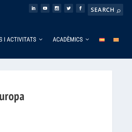
S I ACTIVITATS
ACADÈMICS
Europa