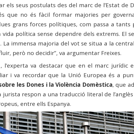
r els seus postulats des del marc de l’Estat de Dr
ar és que no és fàcil formar majories per govern
es grans forces polítiques, com passa a tants 
 la vida política sense dependre dels extrems. El
La immensa majoria del vot se situa a la centrali
fluir, però no decidir”, va argumentar Freixes.
a, l’experta va destacar que en el marc jurídic
iliar i va recordar que la Unió Europea és a pu
 sobre les Dones i la Violència Domèstica
, que ad
a jurista respon a una traducció literal de l’ang
ropeus, entre ells Espanya.