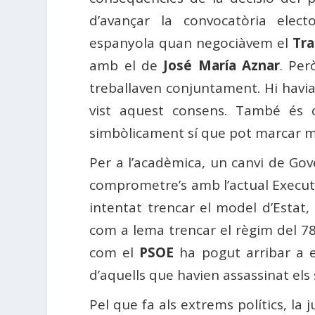
d’avançar la convocatòria elect
espanyola quan negociàvem el
Tr
amb el de
José María Aznar
. Per
treballaven conjuntament. Hi havi
vist aquest consens. També és c
simbòlicament sí que pot marcar molt
Per a l’acadèmica, un canvi de Gov
comprometre’s amb l’actual Executi
intentat trencar el model d’Estat,
com a lema trencar el règim del 7
com el
PSOE
ha pogut arribar a e
d’aquells que havien assassinat els 
Pel que fa als extrems polítics, la