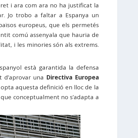
et i ara com ara no ha justificat la
ar. Jo trobo a faltar a Espanya un
països europeus, que els permetés
 sentit comú assenyala que hauria de
tat, i les minories són als extrems.
 espanyol està garantida la defensa
nt d’aprovar una
Directiva Europea
opta aquesta definició en lloc de la
lès que conceptualment no s’adapta a