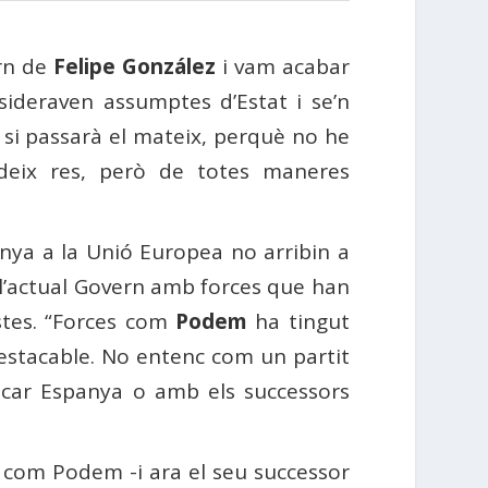
rn de
Felipe González
i vam acabar
sideraven assumptes d’Estat i se’n
si passarà el mateix, perquè no he
ideix res, però de totes maneres
anya a la Unió Europea no arribin a
 l’actual Govern amb forces que han
istes. “Forces com
Podem
ha tingut
estacable. No entenc com un partit
ncar Espanya o amb els successors
ns com Podem -i ara el seu successor