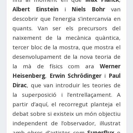
Albert Einstein
i
Niels Bohr
van
descobrir que l’energia s’intercanvia en
quants. Van ser els precursors del
naixement de la mecànica quàntica,
tercer bloc de la mostra, que mostra el
desenvolupament de la nova teoria de
la mà de físics com ara
Werner
Heisenberg
,
Erwin Schrödinger
i
Paul
Dirac
, que van introduir les teories de
la superposició i l’entrellaçament. A
partir d’aquí, el recorregut planteja el
debat sobre si existeix un món objectiu
independent de l’observador, il·lustrat
amb obres d’artistes com
Superflux
o