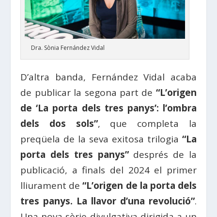
Dra. Sònia Fernández Vidal
D’altra banda, Fernández Vidal acaba
de publicar la segona part de
“L’origen
de ‘La porta dels tres panys’: l’ombra
dels dos sols”
, que completa la
preqüela de la seva exitosa trilogia
“La
porta dels tres panys”
després de la
publicació, a finals del 2024 el primer
lliurament de
“L’origen de la porta dels
tres panys. La llavor d’una revolució”
.
Una nova sèrie divulgativa dirigida a un