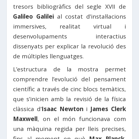
tresors bibliogràfics del segle XVII de
Galileo Galilei
al costat d’instal·lacions
immersives, realitat virtual i
desenvolupaments interactius
dissenyats per explicar la revolució des
de múltiples llenguatges.
L’estructura de la mostra permet
comprendre l’evolució del pensament
científic a través de cinc blocs temàtics,
que s’inicien amb la revisió de la física
clàssica d’
Isaac Newton
i
James Clerk
Maxwell
, on el món funcionava com
una màquina regida per lleis precises,
fins al moment en què
Max Planck
,