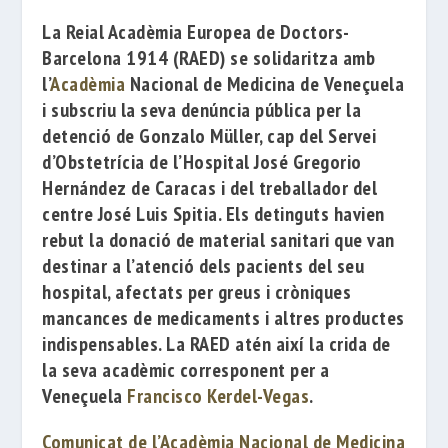
La
Reial
Acadèmia Europea
de Doctors-
Barcelona 1914
(RAED) se solidaritza amb
l’
Acadèmia
Nacional de Medicina de Veneçuela
i subscriu la seva denúncia
pública per la
detenció de
Gonzalo Müller
, cap del Servei
d’Obstetrícia de l’
Hospital
José Gregorio
Hernández
de Caracas i del treballador del
centre
José Luis Spitia
. Els detinguts havien
rebut la donació de material sanitari que van
destinar a l’atenció dels pacients del seu
hospital, afectats per greus i cròniques
mancances de medicaments i altres productes
indispensables. La RAED atén així la crida de
la seva acadèmic corresponent per a
Veneçuela
Francisco Kerdel-Vegas
.
Comunicat de l’Acadèmia Nacional de Medicina