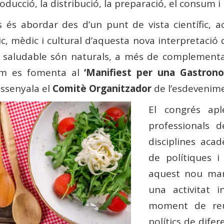
ucció, la distribució, la preparació, el consum i l
s és abordar des d’un punt de vista científic, 
ic, mèdic i cultural d’aquesta nova interpretació 
ó saludable són naturals, a més de complementa
com es fomenta al
‘Manifiest per una Gastrono
assenyala el
Comitè Organitzador
de l’esdevenim
El congrés apl
professionals d
disciplines aca
de polítiques i
aquest nou mar
una activitat i
moment de reun
polítics de difer