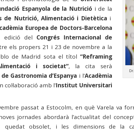
ndació Espanyola de la Nutrició
i de la
 de Nutrició, Alimentació i Dietètica
i
Acadèmia Europea de Doctors-Barcelona
a edició del
Congrés Internacional de
tre els propers 21 i 23 de novembre a la
blo de Madrid sota el títol
“Reframing
Alimentació i societat”
, la cita serà
Dr
 de Gastronomia d’Espanya
i l’
Acadèmia
n col·laboració amb l’
Institut Universitari
novembre passat a Estocolm, en què Varela va fo
s noves jornades abordarà l’actualitat del conc
 quedat obsolet, i les dimensions de la ca