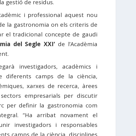
a gestió de residus.
acadèmic i professional aquest nou
de la gastronomia on els criteris de
r el tradicional concepte de gaudi
mia del Segle XXI’
de l’Acadèmia
ent.
egarà investigadors, acadèmics i
e diferents camps de la ciència,
dèmiques, xarxes de recerca, àrees
 sectors empresarials per discutir
c per definir la gastronomia com
ntegral. “Ha arribat novament el
ir investigadors i responsables
ents camps de la ciència, disciplines