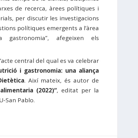
rxes de recerca, àrees polítiques i
ials, per discutir les investigacions
estions polítiques emergents a l’àrea
a gastronomia”, afegeixen els
 l’acte central del qual es va celebrar
trició i gastronomia: una aliança
Dietètica
. Així mateix, és autor de
alimentaria (2022)”
, editat per la
EU-San Pablo.