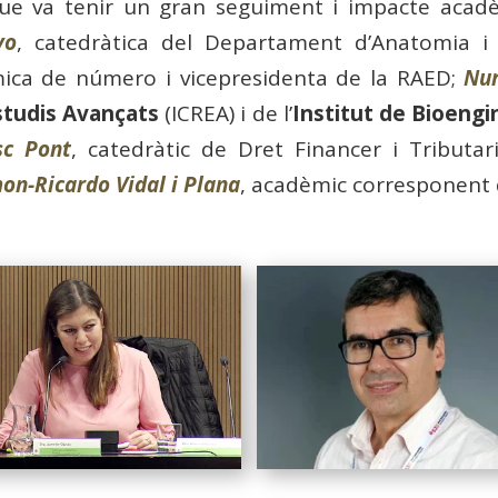
que va tenir un gran seguiment i impacte acad
vo
, catedràtica del Departament d’Anatomia i
ica de número i vicepresidenta de la RAED;
Nur
Estudis Avançats
(ICREA) i de l’
Institut de Bioengi
sc Pont
, catedràtic de Dret Financer i Tributar
on-Ricardo Vidal i Plana
, acadèmic corresponent 