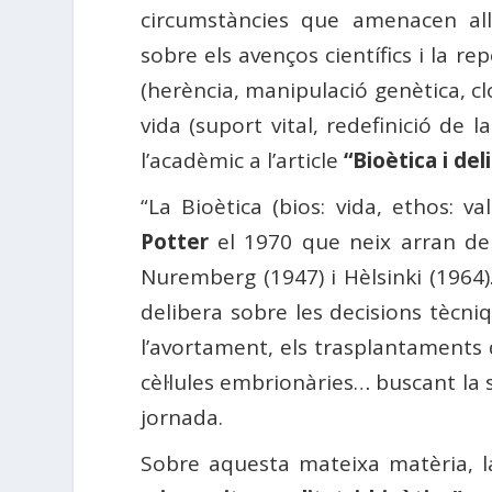
circumstàncies que amenacen al
sobre els avenços científics i la r
(herència, manipulació genètica, cl
vida (suport vital, redefinició de 
l’acadèmic a l’article
“Bioètica i del
“La Bioètica (bios: vida, ethos: 
Potter
el 1970 que neix arran de 
Nuremberg (1947) i Hèlsinki (1964). 
delibera sobre les decisions tècniqu
l’avortament, els trasplantaments d’ò
cèl·lules embrionàries… buscant la s
jornada.
Sobre aquesta mateixa matèria, l