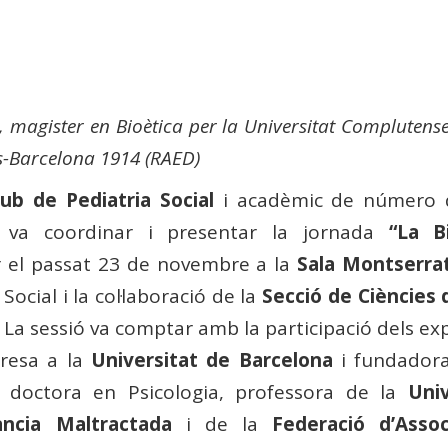
al, magister en Bioètica per la Universitat Complute
s-Barcelona 1914 (RAED)
lub de Pediatria Social
i acadèmic de número 
 va coordinar i presentar la jornada
“La B
ar el passat 23 de novembre a la
Sala Montserrat
Social i la col·laboració de la
Secció de Ciències d
. La sessió va comptar amb la participació dels ex
presa a la
Universitat de Barcelona
i fundadora
, doctora en Psicologia, professora de la
Uni
ància Maltractada
i de la
Federació d’Asso