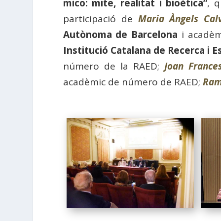
mico: mite, realitat i bioètica”
, 
participació de
Maria Àngels Cal
Autònoma de Barcelona
i acadèm
Institució Catalana de Recerca i 
número de la RAED;
Joan France
acadèmic de número de RAED;
Ram