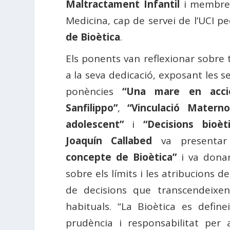
Maltractament Infantil
i membre
Medicina, cap de servei de l’UCI ped
de Bioètica
.
Els ponents van reflexionar sobre t
a la seva dedicació, exposant les s
ponències
“Una mare en acci
Sanfilippo”
,
“Vinculació Materno
adolescent”
i
“Decisions bioè
Joaquín Callabed
va presentar
concepte de Bioètica”
i va donar
sobre els límits i les atribucions d
de decisions que transcendeixen
habituals. “La Bioètica es defin
prudència i responsabilitat per 