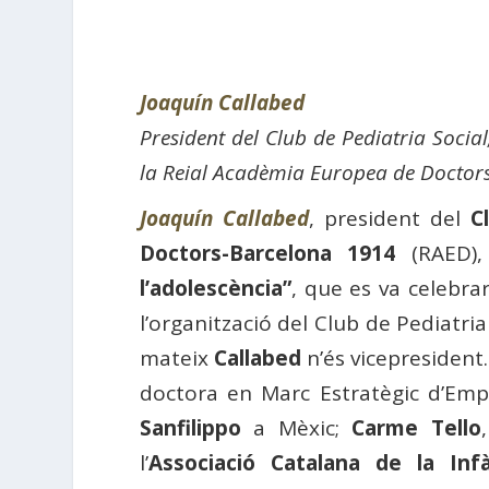
Joaquín Callabed
President del Club de Pediatria Soci
la Reial Acadèmia Europea de Doctor
Joaquín Callabed
, president del
C
Doctors-Barcelona 1914
(RAED),
l’adolescència”
, que es va celebr
l’organització del Club de Pediatria 
mateix
Callabed
n’és vicepresident
doctora en Marc Estratègic d’Em
Sanfilippo
a Mèxic;
Carme Tello
l’
Associació Catalana de la Inf