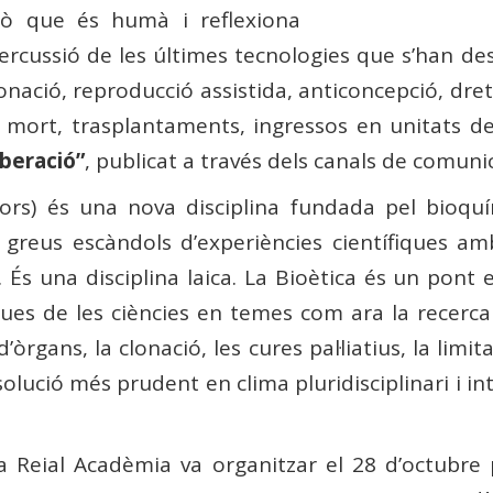
lò que és humà i reflexiona
epercussió de les últimes tecnologies que s’han de
onació, reproducció assistida, anticoncepció, dret
la mort, trasplantaments, ingressos en unitats d
iberació”
, publicat a través dels canals de comuni
valors) és una nova disciplina fundada pel bioq
greus escàndols d’experiències científiques am
És una disciplina laica. La Bioètica és un pont en
es de les ciències en temes com ara la recerca cie
rgans, la clonació, les cures pal·liatius, la limit
olució més prudent en clima pluridisciplinari i inte
a Reial Acadèmia va organitzar el 28 d’octubre