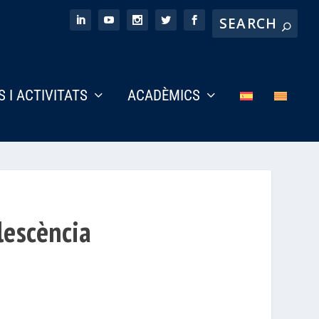
S I ACTIVITATS
ACADÈMICS
lescència