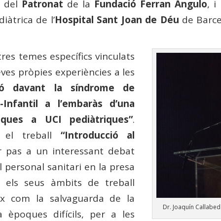
 del
Patronat
de la
Fundació Ferran Angulo
, i
iàtrica de l’
Hospital Sant Joan de Déu
de Barcel
res temes específics vinculats
eves pròpies experiències a les
ó davant la síndrome de
-Infantil a l’embaràs d’una
tiques a UCI pediàtriques”
.
 el treball
“Introducció al
 pas a un interessant debat
el personal sanitari en la presa
 els seus àmbits de treball
eix com la salvaguarda de la
Dr. Joaquín Callabed
a èpoques difícils, per a les