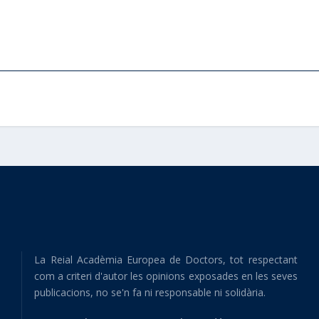
La Reial Acadèmia Europea de Doctors, tot respectant
com a criteri d'autor les opinions exposades en les seves
publicacions, no se'n fa ni responsable ni solidària.