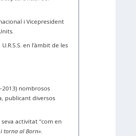
acional i Vicepresident
nits.
U.R.S.S. en l’àmbit de les
01–2013) nombrosos
a, publicant diversos
 seva activitat “com en
i torna al Born»
.