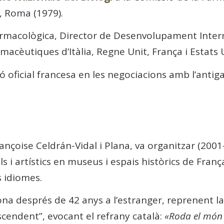
, Roma (1979).
rmacològica, Director de Desenvolupament Intern
acèutiques d’Itàlia, Regne Unit, França i Estats U
oficial francesa en les negociacions amb l’antiga 
ançoise Celdrán-Vidal i Plana, va organitzar (20
 i artístics en museus i espais històrics de Franç
s idiomes.
ona després de 42 anys a l’estranger, reprenent la
scendent”, evocant el refrany català:
«Roda el món 