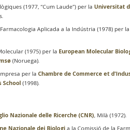
lògiques (1977, “Cum Laude”) per la
Universitat 
s.
 Farmacologia Aplicada a la Indústria (1978) per l
olecular (1975) per la
European Molecular Biolo
omsø
(Noruega).
Empresa per la
Chambre de Commerce et d’Indust
s School
(1998).
glio Nazionale delle Ricerche (CNR)
, Milà (1972).
ne Nazionale dei Biologi
a la Comissió de la Farm