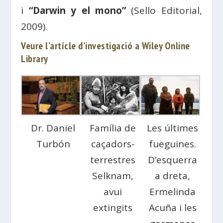
i
“Darwin y el mono”
(Sello Editorial,
2009).
Veure l’artícle d’investigació a Wiley Online
Library
Dr. Daniel
Família de
Les últimes
Turbón
caçadors-
fueguines.
terrestres
D’esquerra
Selknam,
a dreta,
avui
Ermelinda
extingits
Acuña i les