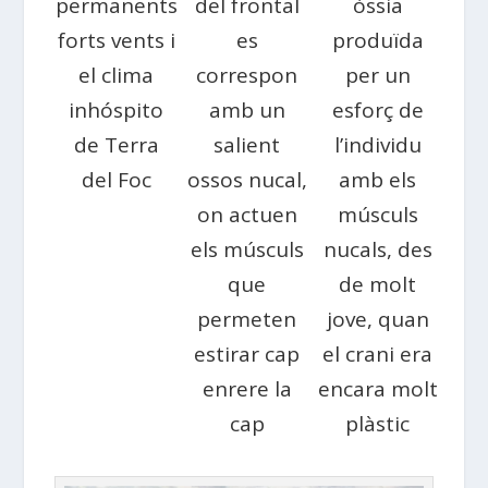
permanents
del frontal
òssia
forts vents i
es
produïda
el clima
correspon
per un
inhóspito
amb un
esforç de
de Terra
salient
l’individu
del Foc
ossos nucal,
amb els
on actuen
músculs
els músculs
nucals, des
que
de molt
permeten
jove, quan
estirar cap
el crani era
enrere la
encara molt
cap
plàstic