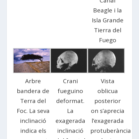
Canal
Beagle i la
Isla Grande
Tierra del
Fuego
Arbre
Crani
Vista
bandera de
fueguino
oblicua
Terra del
deformat.
posterior
Foc. La seva
La
on s’aprecia
inclinació
exagerada
l’exagerada
indica els
inclinació
protuberància