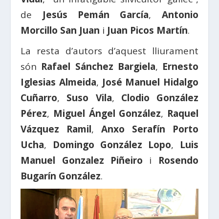
de
Jesús Pemán García
,
Antonio
Morcillo San Juan
i
Juan Picos Martín
.
La resta d’autors d’aquest lliurament
són
Rafael Sánchez Bargiela
,
Ernesto
Iglesias Almeida
,
José Manuel Hidalgo
Cuñarro
,
Suso Vila
,
Clodio González
Pérez
,
Miguel Ángel González
,
Raquel
Vázquez Ramil
,
Anxo Serafín Porto
Ucha
,
Domingo González Lopo
,
Luis
Manuel Gonzalez Piñeiro
i
Rosendo
Bugarín González
.