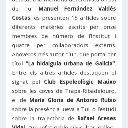
de Tui
Manuel Fernández Valdés
Costas
, es presenten 15 articles sobre
diferents matèries escrits per onze
membres de número de l’Institut i
quatre per col·laboradors externs.
Añoveros n’és autor d’un, que porta per
títol
“La hidalguía urbana de Galicia”
.
Entre els altres articles destaquen el
signat pel
Club Espeleològic Maúxo
sobre les coves de Trapa-Ribadelouro,
el de
María Gloria de Antonio Rubio
sobre la presència jueva a Tui, o l’estudi
sobre la trajectòria de
Rafael Areses
Vidal
, “un infatigable silvicultor gallec”,