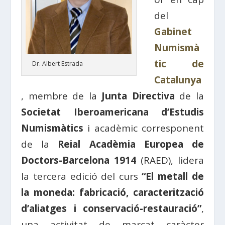
del
Gabinet
Numismà
tic de
Dr. Albert Estrada
Catalunya
, membre de la
Junta Directiva
de la
Societat Iberoamericana d’Estudis
Numismàtics
i acadèmic corresponent
de la
Reial Acadèmia Europea de
Doctors-Barcelona 1914
(RAED), lidera
la tercera edició del curs
“El metall de
la moneda: fabricació, caracterització
d’aliatges i conservació-restauració”
,
una activitat de marcat caràcter