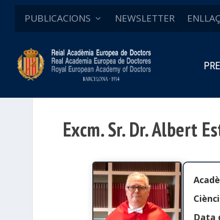
PUBLICACIONS
NEWSLETTER
ENLLA
PRE
Excm. Sr. Dr. Albert E
Acadè
Ciènci
Data 