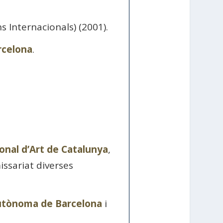
ns Internacionals) (2001).
rcelona
.
nal d’Art de Catalunya
,
ssariat diverses
utònoma de Barcelona
i