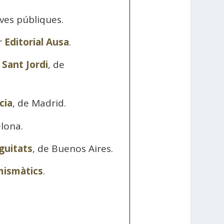
ves públiques.
r
Editorial Ausa
.
 Sant Jordi
, de
cia
, de Madrid.
elona.
guitats
, de Buenos Aires.
mismàtics
.