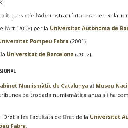
).
olítiques i de l’Administració (Itinerari en Relacio
e l’Art (2006) per la
Universitat Autònoma de Ba
Universitat Pompeu Fabra
(2001).
 la
Universitat de Barcelona
(2012).
SSIONAL
abinet Numismàtic de Catalunya
al
Museu Nacio
tribunes de trobada numismàtica anuals i ha comi
l Dret a les Facultats de Dret de la
Universitat A
peu Fabra
.