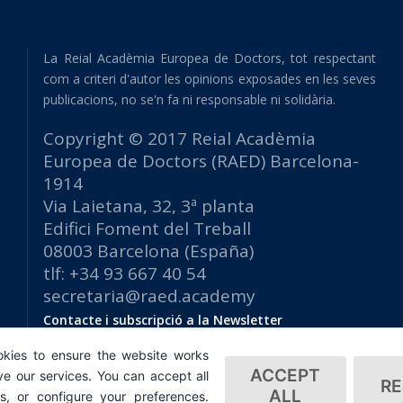
La Reial Acadèmia Europea de Doctors, tot respectant
com a criteri d'autor les opinions exposades en les seves
publicacions, no se'n fa ni responsable ni solidària.
Copyright © 2017 Reial Acadèmia
Europea de Doctors (RAED) Barcelona-
1914
Via Laietana, 32, 3ª planta
Edifici Foment del Treball
08003 Barcelona (España)
tlf: +34 93 667 40 54
secretaria@raed.academy
Contacte i subscripció a la Newsletter
Política de privacitat
kies to ensure the website works
ACCEPT
e our services. You can accept all
RE
ALL
es, or configure your preferences.