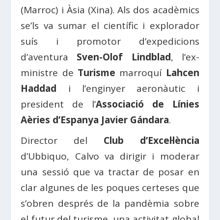
(Marroc) i Àsia (Xina). Als dos acadèmics
se’ls va sumar el científic i explorador
suís i promotor d’expedicions
d’aventura
Sven-Olof Lindblad
, l’ex-
ministre de
Turisme
marroquí
Lahcen
Haddad
i l’enginyer aeronàutic i
president de l’
Associació de Línies
Aèries d’Espanya Javier Gándara
.
Director del
Club d’Excel·lència
d’Ubbiquo, Calvo va dirigir i moderar
una sessió que va tractar de posar en
clar algunes de les poques certeses que
s’obren després de la pandèmia sobre
el futur del turisme, una activitat global