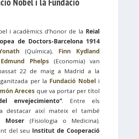
ció Nobel i la Fundació
bel i acadèmics d’honor de la
Reial
opea de Doctors-Barcelona 1914
Yonath
(Química),
Finn Kydland
i
Edmund Phelps
(Economia) van
 passat 22 de maig a Madrid a la
rganitzada per la
Fundació Nobel
i
amón Areces
que va portar per títol
el envejecimiento”
. Entre els
va destacar així mateix el també
d Moser
(Fisiologia o Medicina).
ent del seu
Institut de Cooperació