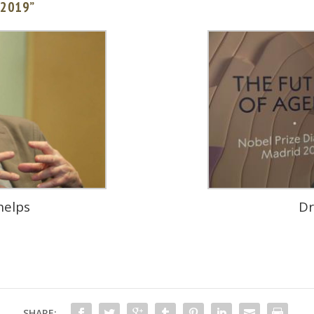
d 2019”
helps
Dr
SHARE: