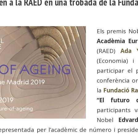
en a la RAED en una trobada de la Funda
Els premis No
Acadèmia Eur
(RAED)
Ada 
(Economia) 
participar el
conferència o
la
Fundació R
“El futuro d
participants 
Nobel
Edvar
epresentada per l’acadèmic de número i presid