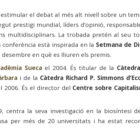
 estimular el debat al més alt nivell sobre un tem
gut prestigi mundial, líders d’opinió, responsable
ns multidisciplinars. La trobada pretén al seu to
La conferència està inspirada en la
Setmana de Di
desembre en què es lliuren els premis.
cadèmia Sueca
el 2004. És titular de la
Càtedra
àrbara
i de la
Càtedra Richard P. Simmons d’E
l 2006. És el director del
Centre sobre Capitalis
 centra la seva investigació en la biosíntesi de
causa per més de 20 universitats i ha estat r