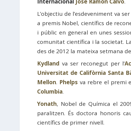
Internacional
José Ramón Calvo
.
L’objectiu de l’esdeveniment va ser
a premis Nobel, científics de recone
i públic en general en unes sessio
comunitat científica i la societat. 
des de 2012 la mateixa setmana de 
Kydland
va ser reconegut per l’
A
Universitat de Califòrnia Santa B
Mellon
.
Phelps
va rebre el premi e
Columbia
.
Yonath
, Nobel de Química el 2009,
paralitzen. És doctora honoris 
científics de primer nivell.