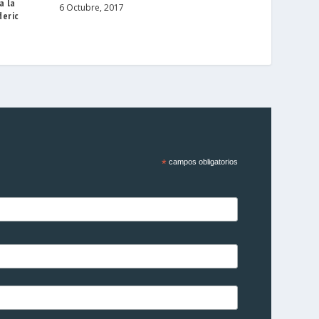
a la
6 Octubre, 2017
deric
*
campos obligatorios