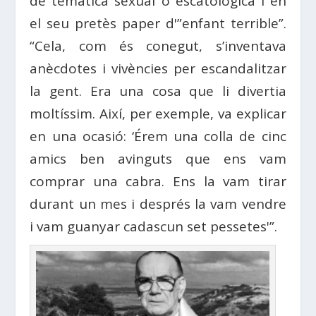
de temàtica sexual o escatològica i en
el seu pretès paper d'”enfant terrible”.
“Cela, com és conegut, s’inventava
anècdotes i vivències per escandalitzar
la gent. Era una cosa que li divertia
moltíssim. Així, per exemple, va explicar
en una ocasió: ‘Érem una colla de cinc
amics ben avinguts que ens vam
comprar una cabra. Ens la vam tirar
durant un mes i després la vam vendre
i vam guanyar cadascun set pessetes'”.