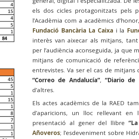
general, digital i especialitzada. De l
els dos cicles protagonitzats pels
l’Acadèmia com a acadèmics d’honor
Fundació Bancària La Caixa
i la
Fun
interès van aixecar als mitjans, tan
per l’audiència aconseguida, ja que m
mitjans de comunicació de referènc
entrevistes. Va ser el cas de mitjan
“Correo de Andalucía”
,
“Diario de 
d’altres.
Els actes acadèmics de la RAED ta
d’aparicions, un lloc rellevant en
presentació al gener del llibre
“La
Añoveros
; l’esdeveniment sobre Hidr