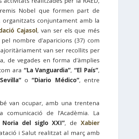
es activitats realitzades per la RAED,
 premis Nobel que formen part de
, organitzats conjuntament amb la
dació Cajasol
, van ser els que més
t pel nombre d’aparicions (37) com
ajoritàriament van ser recollits per
ia, de vegades en forma d’àmplies
s com ara
“La Vanguardia”
,
“El País”
,
Sevilla”
o
“Diario Médico”
, entre
mbé van ocupar, amb una trentena
 la comunicació de l’Acadèmia. La
 Noria del siglo XXI”
, de
Xabier
atació i Salut realitzat al març amb