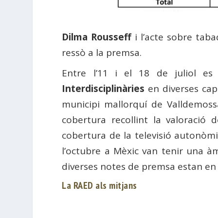
Dilma Rousseff
i l’acte sobre tab
ressò a la premsa.
Entre l’11 i el 18 de juliol e
Interdisciplinàries
en diverses cap
municipi mallorquí de Valldemossa
cobertura recollint la valoració
cobertura de la televisió autonòm
l’octubre a Mèxic van tenir una àmp
diverses notes de premsa estan e
La RAED als mitjans