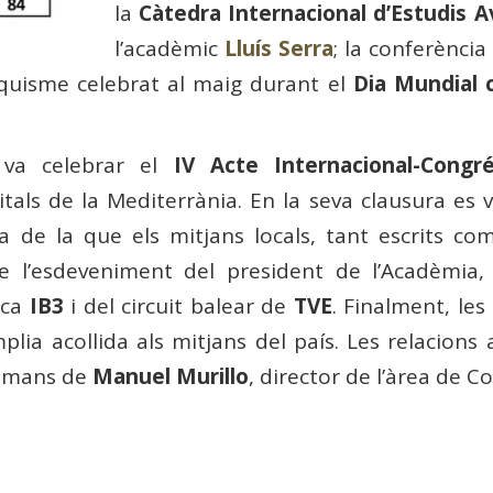
la
Càtedra Internacional d’Estudis A
l’acadèmic
Lluís Serra
; la conferència 
aquisme celebrat al maig durant el
Dia Mundial 
s va celebrar el
IV Acte Internacional-Congré
itals de la Mediterrània. En la seva clausura es
 de la que els mitjans locals, tant escrits co
 de l’esdeveniment del president de l’Acadèmia
ica
IB3
i del circuit balear de
TVE
. Finalment, les
lia acollida als mitjans del país. Les relacions
n mans de
Manuel Murillo
, director de l’àrea de 