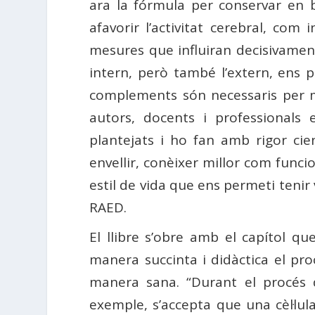
ara la fórmula per conservar en
afavorir l’activitat cerebral, c
mesures que influiran decisivamen
intern, però també l’extern, ens p
complements són necessaris per m
autors, docents i professionals
plantejats i ho fan amb rigor cie
envellir, conèixer millor com func
estil de vida que ens permeti tenir
RAED.
El llibre s’obre amb el capítol q
manera succinta i didàctica el pr
manera sana. “Durant el procés d
exemple, s’accepta que una cèl·lul