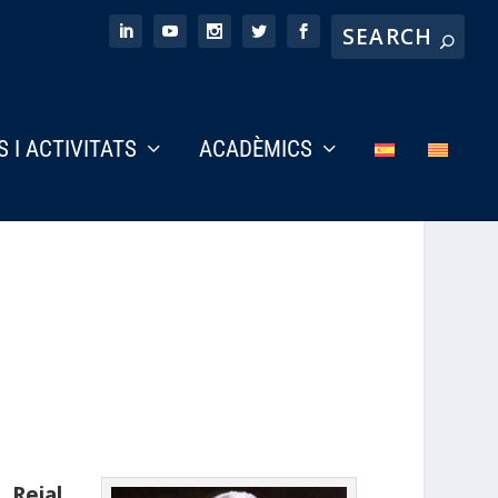
S I ACTIVITATS
ACADÈMICS
a
Reial