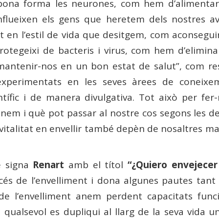
 bona forma les neurones, com hem d’alimenta
om influeixen els gens que heretem dels nostres
t en l’estil de vida que desitgem, com aconsegui
rotegeixi de bacteris i virus, com hem d’elimina
antenir-nos en un bon estat de salut”, com resu
 experimentats en les seves àrees de coneix
ntífic i de manera divulgativa. Tot això per f
ionem i què pot passar al nostre cos segons les 
 vitalitat en envellir també depèn de nosaltres ma
ue signa
Renart
amb el títol
“¿Quiero envejecer
océs de l’envelliment i dona algunes pautes tant
e l’envelliment anem perdent capacitats funci
a qualsevol es dupliqui al llarg de la seva vida