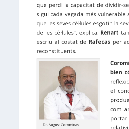
que perdi la capacitat de dividir-se
sigui cada vegada més vulnerable 
que les seves cèl·lules esgotin la 
de les cèl·lules”, explica.
Renart
tam
escriu al costat de
Rafecas
per ac
reconstituents.
Corom
bien c
reflexi
el con
produe
com ara
portar 
Dr. August Corominas
relativ