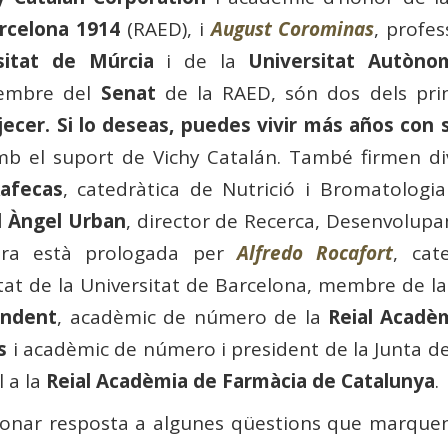
rcelona 1914
(RAED), i
August Corominas
, profe
sitat de Múrcia
i de la
Universitat Autòn
membre del
Senat
de la RAED, són dos dels prin
ejecer. Si lo deseas, puedes vivir más años con 
mb el suport de Vichy Catalán. També firmen di
afecas
, catedràtica de Nutrició i Bromatologia
l Àngel Urban
, director de Recerca, Desenvolupa
obra està prologada per
Alfredo Rocafort
, cat
tat de la Universitat de Barcelona, membre de la
endent
, acadèmic de número de la
Reial Acadè
s
i acadèmic de número i president de la Junta d
l a la
Reial Acadèmia de Farmàcia de Catalunya
.
 donar resposta a algunes qüestions que marquen 