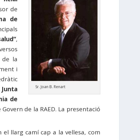
ssor de
oma de
cipals
salud”
,
versos
 de la
ment i
edràtic
Sr. Joan B. Renart
Junta
mia de
e Govern de la RAED. La presentació
el llarg camí cap a la vellesa, com