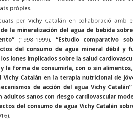
ats pròpies.
tuats per Vichy Catalán en col·laboració amb el
 de la mineralización del agua de bebida sobre 
ento”
(1998-1999),
“Estudio comparativo so
ctos del consumo de agua mineral débil y fu
os iones implicados sobre la salud cardiovascu
 y la forma de consumirla, con o sin alimentos,
el Vichy Catalán en la terapia nutricional de j
mecanismos de acción del agua Vichy Catalán”
o en adultos sanos con riesgo cardiovascular m
ectos del consumo de agua Vichy Catalán sobre
16).