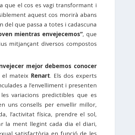
 fa que el cos es vagi transformant i
ssiblement aquest cos morirà abans
èn del que passa a totes i cadascuna
oven mientras envejecemos”
, que
ius mitjançant diversos compostos
envejecer mejor debemos conocer
 el mateix
Renart
. Els dos experts
nculades a l’envelliment i presenten
les variacions predictibles que es
n uns consells per envellir millor,
 l’activitat física, prendre el sol,
ar la ment llegint cada dia el diari,
exual satisfactòria en funció de les