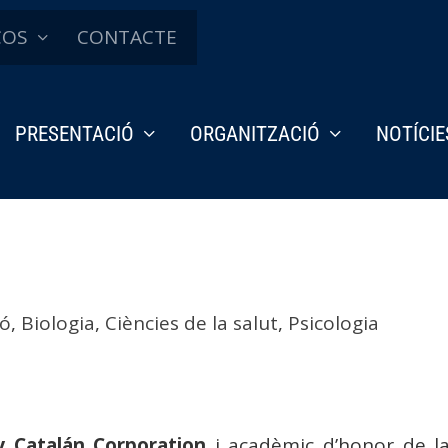
ÇOS
CONTACTE
PRESENTACIÓ
ORGANITZACIÓ
NOTÍCIE
ió
,
Biologia
,
Ciències de la salut
,
Psicologia
y Catalán Corporation
i acadèmic d’honor de l