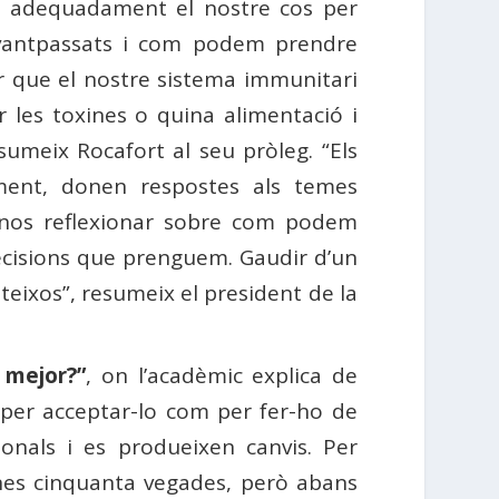
r adequadament el nostre cos per
 avantpassats i com podem prendre
r que el nostre sistema immunitari
r les toxines o quina alimentació i
meix Rocafort al seu pròleg. “Els
ement, donen respostes als temes
er-nos reflexionar sobre com podem
decisions que prenguem. Gaudir d’un
teixos”, resumeix el president de la
 mejor?”
, on l’acadèmic explica de
 per acceptar-lo com per fer-ho de
onals i es produeixen canvis. Per
 unes cinquanta vegades, però abans