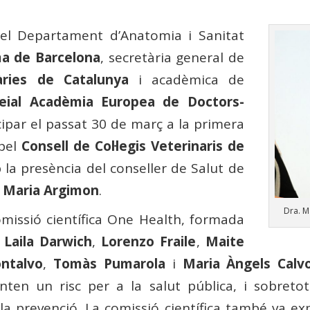
del Departament d’Anatomia i Sanitat
a de Barcelona
, ​​secretària general de
àries de Catalunya
i acadèmica de
eial Acadèmia Europea de Doctors-
cipar el passat 30 de març a la primera
 pel
Consell de Col·legis Veterinaris de
 la presència del conseller de Salut de
 Maria Argimon
.
Dra. M
comissió científica One Health, formada
,
Laila Darwich
,
Lorenzo Fraile
,
Maite
ntalvo
,
Tomàs Pumarola
i
Maria Àngels Calv
ten un risc per a la salut pública, i sobretot 
r la prevenció. La comissió científica també va ex