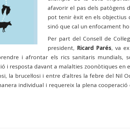
afavorir el pas dels patògens 
pot tenir èxit en els objectiu
sinó que cal un enfocament holí
Per part del Consell de Col·le
president,
Ricard Parés
, va e
endre i afrontar els rics sanitaris mundials, s
ió i resposta davant a malalties zoonòtiques en 
osi, la brucel·losi i entre d’altres la febre del Nil
manera individual i requereix la plena cooperació d