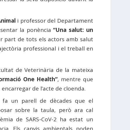
Animal
i professor del Departament
resentar la ponència
“Una salut: un
r part de tots els actors amb salut
ectòria professional i el treball en
ultat de Veterinària de la mateixa
formació One Health”
, mentre que
a encarregar de l’acte de cloenda.
 fa un parell de dècades que el
sar sobre la taula, però ara cal
ndèmia de SARS-CoV-2 ha estat un
cia. Els canvis ambientals poden