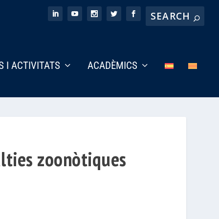
S I ACTIVITATS
ACADÈMICS
alties zoonòtiques