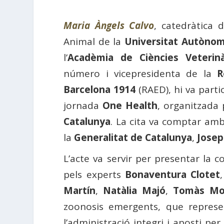
Maria Àngels Calvo
, catedràtica 
Animal de la
Universitat Autònom
l’
Acadèmia de Ciències Veterin
número i vicepresidenta de la
R
Barcelona 1914
(RAED), hi va parti
jornada
One Health
, organitzada
Catalunya
. La cita va comptar amb
la
Generalitat de Catalunya
,
Josep
L’acte va servir per presentar la 
pels experts
Bonaventura Clotet
Martín
,
Natàlia Majó
,
Tomàs Mo
zoonosis emergents, que represen
l’administració integri i aposti pe