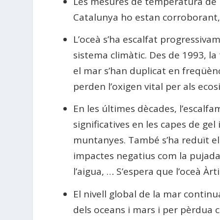
Les mesures de temperatura de l’a
Catalunya ho estan corroborant,
L’oceà s’ha escalfat progressiva
sistema climàtic. Des de 1993, la
el mar s’han duplicat en freqüènc
perden l’oxigen vital per als eco
En les últimes dècades, l’escalfa
significatives en les capes de gel
muntanyes. També s’ha reduït el g
impactes negatius com la pujada de
l’aigua, … S’espera que l’oceà Àrt
El nivell global de la mar contin
dels oceans i mars i per pèrdua c