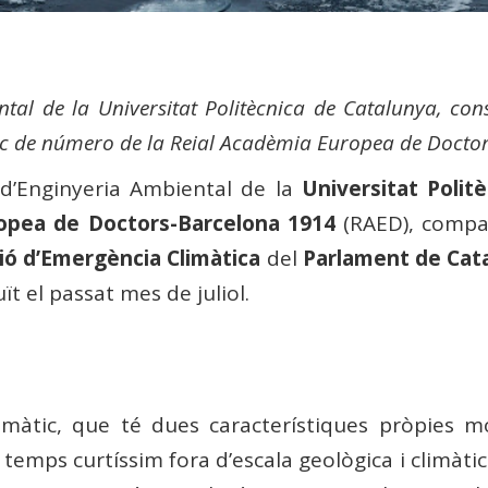
ntal de la Universitat Politècnica de Catalunya, co
ic de número de la Reial Acadèmia Europea de Docto
 d’Enginyeria Ambiental de la
Universitat Polit
opea de Doctors-Barcelona 1914
(RAED), compa
ió d’Emergència Climàtica
del
Parlament de Cat
t el passat mes de juliol.
màtic, que té dues característiques pròpies mol
temps curtíssim fora d’escala geològica i climàti