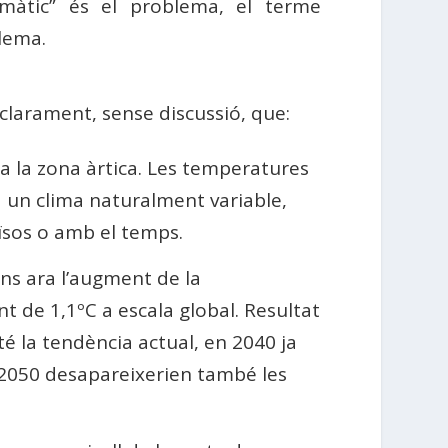
limàtic” és el problema, el terme
lema.
clarament, sense discussió, que:
a la zona àrtica. Les temperatures
 un clima naturalment variable,
aïsos o amb el temps.
ins ara l’augment de la
t de 1,1ºC a escala global. Resultat
é la tendència actual, en 2040 ja
l 2050 desapareixerien també les