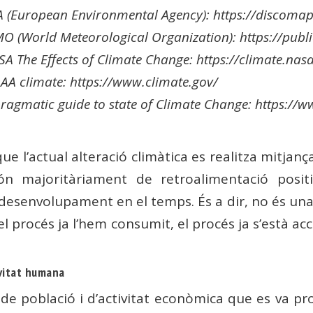
A (European Environmental Agency): https://discomap
O (World Meteorological Organization): https://pub
A The Effects of Climate Change: https://climate.nasa
AA climate: https://www.climate.gov/
pragmatic guide to state of Climate Change: https:
ue l’actual alteració climàtica es realitza mitjan
n majoritàriament de retroalimentació positiv
desenvolupament en el temps. És a dir, no és una
del procés ja l’hem consumit, el procés ja s’està ac
ivitat humana
e població i d’activitat econòmica que es va pro