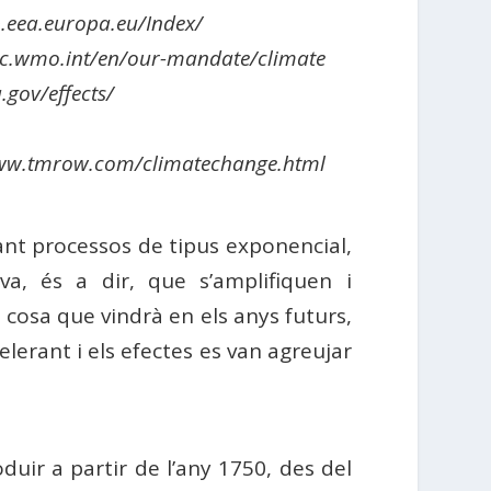
.eea.europa.eu/Index/
lic.wmo.int/en/our-mandate/climate
.gov/effects/
//www.tmrow.com/climatechange.html
çant processos de tipus exponencial,
a, és a dir, que s’amplifiquen i
 cosa que vindrà en els anys futurs,
celerant i els efectes es van agreujar
duir a partir de l’any 1750, des del