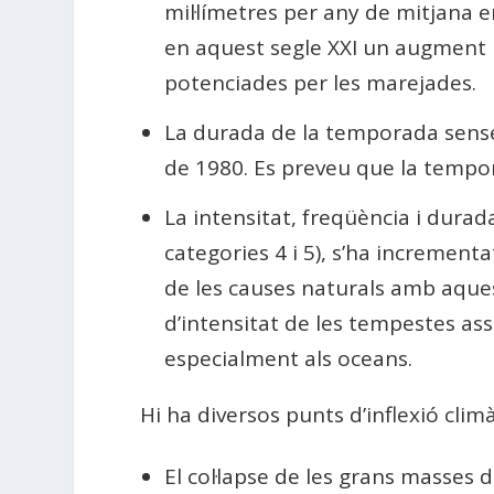
mil·límetres per any de mitjana e
en aquest segle XXI un augment mi
potenciades per les marejades.
La durada de la temporada sense
de 1980. Es preveu que la tempor
La intensitat, freqüència i durad
categories 4 i 5), s’ha incrementa
de les causes naturals amb aques
d’intensitat de les tempestes a
especialment als oceans.
Hi ha diversos punts d’inflexió clim
El col·lapse de les grans masses 