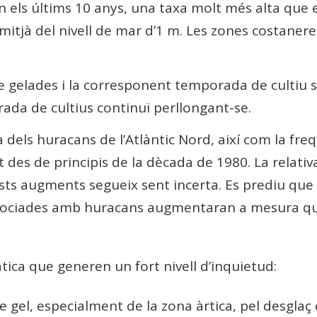
n els últims 10 anys, una taxa molt més alta que 
tjà del nivell de mar d’1 m. Les zones costaneres
 gelades i la corresponent temporada de cultiu s
ada de cultius continuï perllongant-se.
a dels huracans de l’Atlàntic Nord, així com la fre
t des de principis de la dècada de 1980. La relativ
ts augments segueix sent incerta. Es prediu que l
ssociades amb huracans augmentaran a mesura que 
àtica que generen un fort nivell d’inquietud:
de gel, especialment de la zona àrtica, pel desglaç