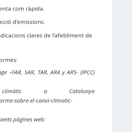
lenta com ràpida.
ucció d’emissions.
indicacions clares de l’afebliment de
formes:
ge –FAR, SAR, TAR, AR4 y AR5- (IPCC)
imàtic a Catalunya
nforme-sobre-el-canvi-climatic-
üents pàgines web: