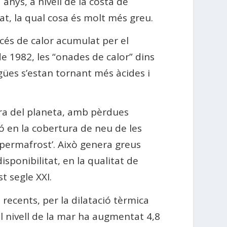
anys, a nivell de la costa de
t, la qual cosa és molt més greu.
cés de calor acumulat per el
de 1982, les “onades de calor” dins
igües s’estan tornant més àcides i
fera del planeta, amb pèrdues
ió en la cobertura de neu de les
‘permafrost’. Això genera greus
isponibilitat, en la qualitat de
t segle XXI.
recents, per la dilatació tèrmica
El nivell de la mar ha augmentat 4,8