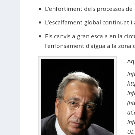
L’enfortiment dels processos de r
L’escalfament global continuat i 
Els canvis a gran escala en la cir
l’enfonsament d’aigua a la zona d
Aq
In
ht
I
(ht
aC
In
UE 