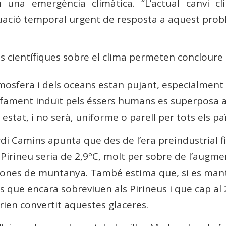
en una emergència climàtica. “L’actual canvi c
ituació temporal urgent de resposta a aquest prob
s científiques sobre el clima permeten concloure 
mosfera i dels oceans estan pujant, especialment 
fament induït pels éssers humans es superposa a
stat, i no serà, uniforme o parell per tots els p
rdi Camins apunta que des de l’era preindustrial f
Pirineu seria de 2,9ºC, molt per sobre de l’augmen
 zones de muntanya. També estima que, si es mant
s que encara sobreviuen als Pirineus i que cap a
rien convertit aquestes glaceres.