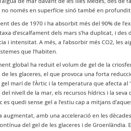
igua de mar davant de les illes Medes, des de fa 
 no només en superfície sinó també en profundita
ment des de 1970 i ha absorbit més del 90% de l’ex
 taxa d’escalfament dels mars s’ha duplicat, i des 
ia i intensitat. A més, a l’absorbir més CO2, les a
sistemes que l’habiten.
ment global ha reduït el volum de gel de la crios
 i de les glaceres, el que provoca una forta reducc
el marí de l’Àrtic i la temperatura que afecta al 
l nivell de la mar, els recursos hídrics i la seva d
ic es quedi sense gel a l’estiu cap a mitjans d’aques
ua augmentat, amb una acceleració en les dècades 
ontínua del gel de les glaceres i de Groenlàndia. 