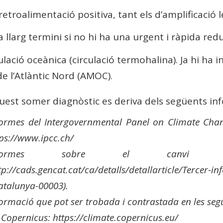
etroalimentació positiva, tant els d’amplificació 
a llarg termini si no hi ha una urgent i ràpida red
culació oceànica (circulació termohalina). Ja hi ha 
e l’Atlàntic Nord (AMOC).
uest somer diagnòstic es deriva dels següents in
formes del Intergovernmental Panel on Climate Chan
tps://www.ipcc.ch/
nformes sobre el canvi cl
tp://cads.gencat.cat/ca/detalls/detallarticle/Tercer-i
atalunya-00003).
formació que pot ser trobada i contrastada en les seg
Copernicus: https://climate.copernicus.eu/