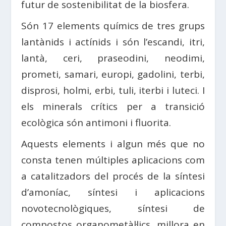
futur de sostenibilitat de la biosfera.
Són 17 elements químics de tres grups
lantànids i actínids i són l’escandi, itri,
lantà, ceri, praseodini, neodimi,
prometi, samari, europi, gadolini, terbi,
disprosi, holmi, erbi, tuli, iterbi i luteci. I
els minerals crítics per a transició
ecològica són antimoni i fluorita.
Aquests elements i algun més que no
consta tenen múltiples aplicacions com
a catalitzadors del procés de la síntesi
d’amoníac, síntesi i aplicacions
novotecnològiques, síntesi de
compostos organometàl·lics, millora en