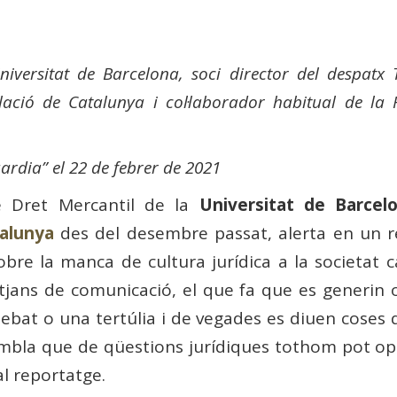
iversitat de Barcelona, ​​soci director del despatx 
slació de Catalunya i col·laborador habitual de l
ardia” el 22 de febrer de 2021
e Dret Mercantil de la
Universitat de Barcel
talunya
des del desembre passat, alerta en un r
bre la manca de cultura jurídica a la societat ca
mitjans de comunicació, el que fa que es generin
ebat o una tertúlia i de vegades es diuen coses 
 Sembla que de qüestions jurídiques tothom pot o
al reportatge.