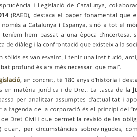
isprudència i Legislació de Catalunya, col·labor
914
(RAED), destaca el paper fonamental que e
omés a Catalunya i Espanya, sinó a tot el món, s
 teníem hem passat a una època d’incertesa, se
 de diàleg i la confrontació que existeix a la soci
n sòlids es van esvaint, i tenir una institució, ant
 debat profund és ara més necessari que mai”.
islació
, en concret, té 180 anys d’història i des
s en matèria jurídica i de Dret. La tasca de la
J
ssa per analitzar assumptes d’actualitat i apo
er a l’agenda de la corporació és el principi del “r
 de Dret Civil i que permet la revisió de les oblig
s) quan, per circumstàncies sobrevingudes, com