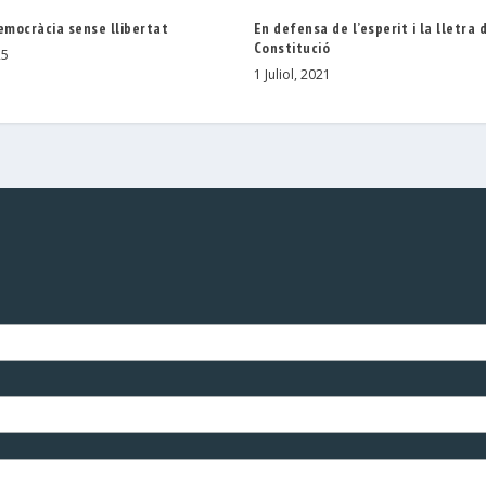
emocràcia sense llibertat
En defensa de l’esperit i la lletra 
Constitució
25
1 Juliol, 2021