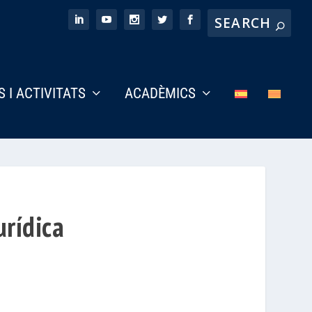
S I ACTIVITATS
ACADÈMICS
urídica