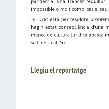
pandèmia, s’ha trencat l’equilibri
impossible o molt complicat el seu
“El Dret està per resoldre problem
hagin estat conseqüència d’una ma
manca de cultura jurídica abasta m
se li resta al Dret.
Llegiu el reportatge