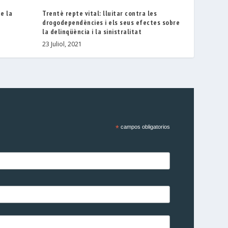
de la
Trentè repte vital: lluitar contra les
drogodependències i els seus efectes sobre
la delinqüència i la sinistralitat
23 Juliol, 2021
*
campos obligatorios