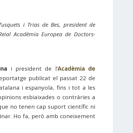
Tusquets i Trias de Bes, president de
a Reial Acadèmia Europea de Doctors-
ona
i president de l’
Acadèmia de
eportatge publicat el passat 22 de
talana i espanyola, fins i tot a les
 opinions esbiaixades o contràries a
que no tenen cap suport científic ni
pinar. Ho fa, però amb coneixement