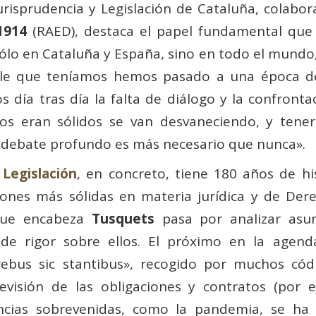
urisprudencia y Legislación de Cataluña, colabo
1914
(RAED), destaca el papel fundamental que
o en Cataluña y España, sino en todo el mundo, s
ble que teníamos hemos pasado a una época d
día tras día la falta de diálogo y la confronta
s eran sólidos se van desvaneciendo, y tener
 y debate profundo es más necesario que nunca».
Legislación
, en concreto, tiene 180 años de hi
iones más sólidas en materia jurídica y de Dere
 que encabeza
Tusquets
pasa por analizar asu
 de rigor sobre ellos. El próximo en la agend
«rebus sic stantibus», recogido por muchos cód
evisión de las obligaciones y contratos (por e
ancias sobrevenidas, como la pandemia, se ha 