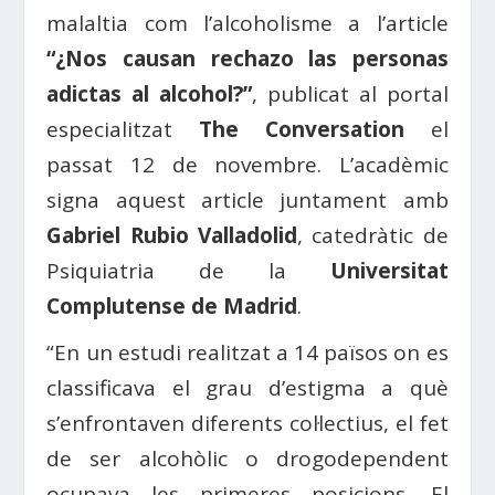
malaltia com l’alcoholisme a l’article
“¿Nos causan rechazo las personas
adictas al alcohol?”
, publicat al portal
especialitzat
The Conversation
el
passat 12 de novembre. L’acadèmic
signa aquest article juntament amb
Gabriel Rubio Valladolid
, catedràtic de
Psiquiatria de la
Universitat
Complutense de Madrid
.
“En un estudi realitzat a 14 països on es
classificava el grau d’estigma a què
s’enfrontaven diferents col·lectius, el fet
de ser alcohòlic o drogodependent
ocupava les primeres posicions. El