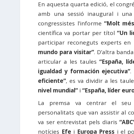
En aquesta quarta edició, el congré
amb una sessió inaugural i una d
congressistes l’informe
“Molt més
científica va portar per títol
“Un l
participar reconeguts experts en
mundo para visitar”
. D’altra banda
articular a les taules
“España, líd
igualdad y formación ejecutiva”
.
eficiente”
, es va dividir a les taul
nivel mundial”
i
“España, líder eur
La premsa va centrar el seu 
personalitats que van assistir al c
va ser entrevistat pels diaris
“ABC
notícies
Efe
i
Europa Press
i el p