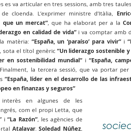
s es va articular en tres sessions, amb tres tau
e cloenda. L’exprimer ministre d’Itàlia,
Enri
 que un mercat”
, que ha elaborat per a la
Co
iderazgo en calidad de vida”
i va comptar amb du
 la matèria:
“España, un ‘paraíso’ para vivir”
i
“
, sota el títol genèric
“Un liderazgo sostenible 
er en sostenibilidad mundial”
i
“España, camp
 Finalment, la tercera sessió, que va portar per
es
“España, líder en el desarrollo de las infraes
opeo en finanzas y seguros”
interès en algunes de les
ongrés, com el propi Letta, que
”
i
“La Razón”
, les agències de
ortal
Atalayar
.
Soledad Núñez
,