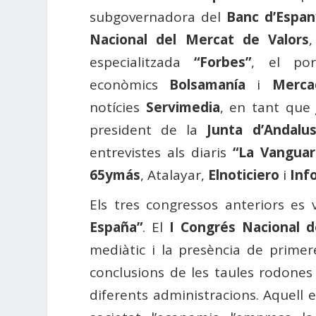
subgovernadora del
Banc d’Espan
Nacional del Mercat de Valors
,
especialitzada
“Forbes”
, el po
econòmics
Bolsamanía
i
Merca
notícies
Servimedia
, en tant qu
president de la
Junta d’Andalus
entrevistes als diaris
“La Vanguar
65ymás
, Atalayar,
Elnoticiero
i
Inf
Els tres congressos anteriors es
España”
. El
I Congrés Nacional de
mediàtic i la presència de primeres
conclusions de les taules rodones 
diferents administracions. Aquell 