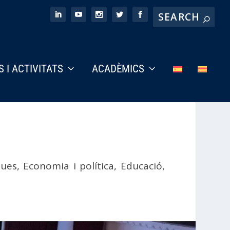
S I ACTIVITATS
ACADÈMICS
ques
,
Economia i política
,
Educació,