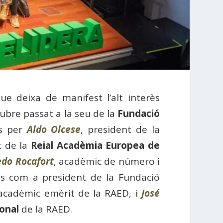
 deixa de manifest l’alt interès
tubre passat a la seu de la
Fundació
ts per
Aldo Olcese
, president de la
t de la
Reial Acadèmia Europea de
edo Rocafort
, acadèmic de número i
rés com a president de la Fundació
 acadèmic emèrit de la RAED, i
José
onal
de la RAED.