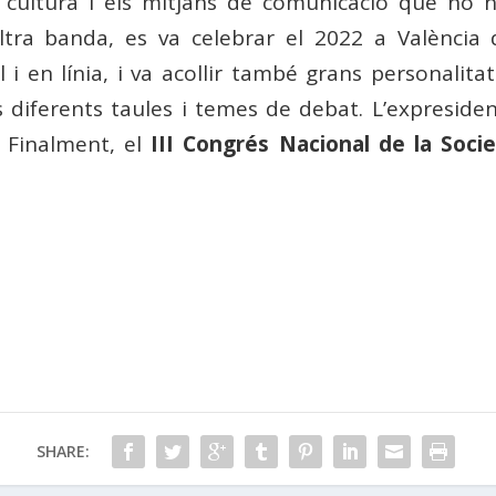
la cultura i els mitjans de comunicació que no 
altra banda, es va celebrar el 2022 a València
 en línia, i va acollir també grans personalitat
es diferents taules i temes de debat. L’expresid
. Finalment, el
III Congrés Nacional de la Societ
SHARE: