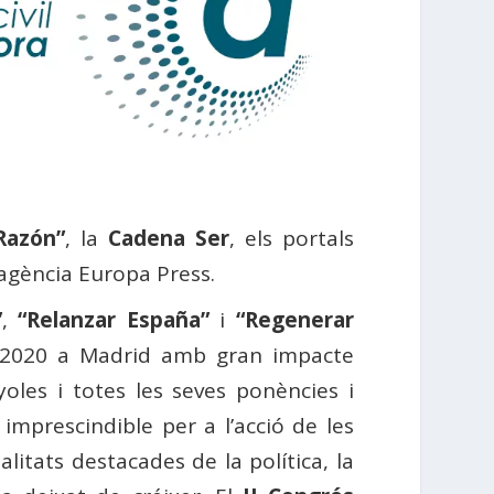
Razón”
, la
Cadena Ser
, els portals
’agència Europa Press.
”
,
“Relanzar España”
i
“Regenerar
l 2020 a Madrid amb gran impacte
nyoles i totes les seves ponències i
imprescindible per a l’acció de les
itats destacades de la política, la