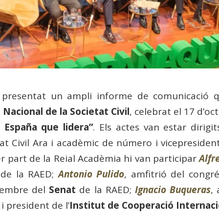
presentat un ampli informe de comunicació que
Nacional de la Societat Civil
, celebrat el 17 d’oc
 España que lidera”
. Els actes van estar dirigi
at Civil Ara i acadèmic de número i vicepresiden
r part de la Reial Acadèmia hi van participar
Alfr
de la RAED;
Antonio Pulido
, amfitrió del cong
membre del
Senat
de la RAED;
Ignacio Buqueras
,
 president de l’
Institut de Cooperació Internaci