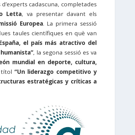
les d’experts cadascuna, completades
co Letta
, va presentar davant els
missió Europea
. La primera sessió
es taules científiques en què van
España, el país más atractivo del
y humanista”
, la segona sessió es va
eón mundial en deporte, cultura,
 títol
“Un liderazgo competitivo y
tructuras estratégicas y críticas a