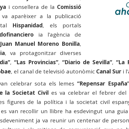
ya
i consellera de la
Comissió
 va aparèixer a la publicació
rtal
Hispanidad
, els portals
dofinanciero
ia l’agència de
e
Juan Manuel Moreno Bonilla
,
ia
, va protagonitzar diverses
dia”
,
“Las Provincias”
,
“Diario de Sevilla”
,
“La 
obae
, el canal de televisió autonòmic
Canal Sur
i l
 van celebrar sota els lemes
“Repensar España
 la Societat Civil
es va celebrar el febrer de
 figures de la política i la societat civil espa
es van recollir un llibre ha esdevingut una guia 
esdeveniment ja va reunir un centenar de personal