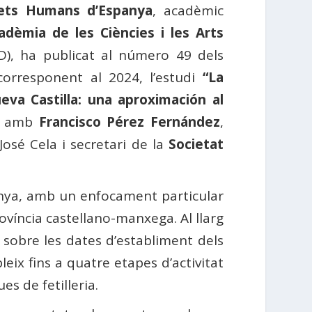
rets Humans d’Espanya
, acadèmic
adèmia de les Ciències i les Arts
), ha publicat al número 49 dels
corresponent al 2024, l’estudi
“La
ueva Castilla: una aproximación al
nt amb
Francisco Pérez Fernández
,
José Cela i secretari de la
Societat
spanya, amb un enfocament particular
província castellano-manxega. Al llarg
sobre les dates d’establiment dels
bleix fins a quatre etapes d’activitat
s de fetilleria.