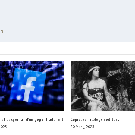
ia
i el despertar d’un gegant adormit
Copistes, filòlegs i editors
2025
30 Març, 2023