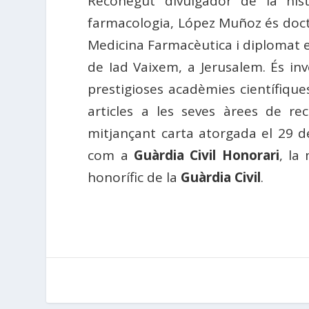
Reconegut divulgador de la hist
farmacologia, López Muñoz és doctor
Medicina Farmacèutica i diplomat en
de Iad Vaixem, a Jerusalem. És inv
prestigioses acadèmies científique
articles a les seves àrees de r
mitjançant carta atorgada el 29 d
com a
Guàrdia Civil Honorari
, la
honorífic de la
Guàrdia Civil
.