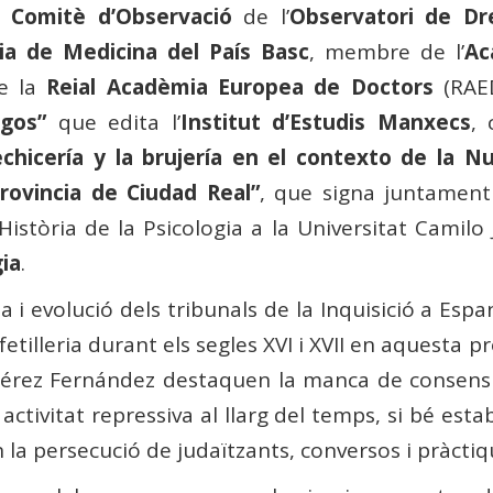
l
Comitè d’Observació
de l’
Observatori de D
ia de Medicina del País Basc
, membre de l’
Ac
e la
Reial Acadèmia Europea de Doctors
(RAED
gos”
que edita l’
Institut d’Estudis Manxecs
, 
echicería y la brujería en el contexto de la N
provincia de Ciudad Real”
, que signa juntame
Història de la Psicologia a la Universitat Camilo 
gia
.
a i evolució dels tribunals de la Inquisició a E
 fetilleria durant els segles XVI i XVII en aquesta 
 Pérez Fernández destaquen la manca de consens 
 activitat repressiva al llarg del temps, si bé esta
la persecució de judaïtzants, conversos i pràctique