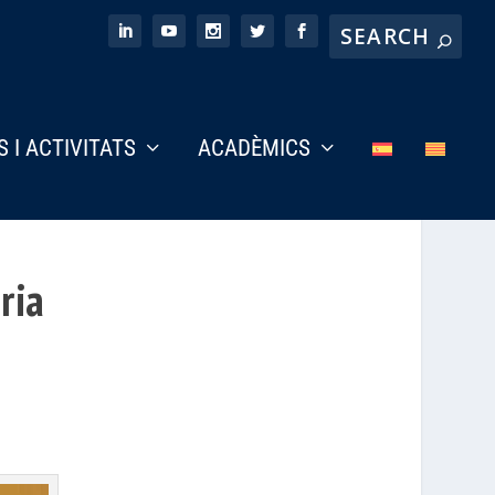
S I ACTIVITATS
ACADÈMICS
ria