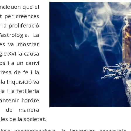
nclouen que el
at per creences
 la proliferació
astrologia. La
 es va mostrar
gle XVII a causa
os i a un canvi
esa de fe i la
la Inquisició va
a i la fetilleria
tenir l’ordre
ant de manera
es de la societat.