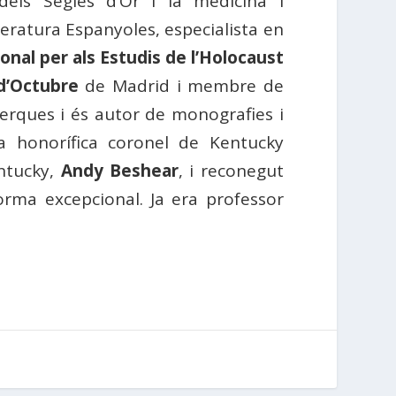
dels Segles d’Or i la medicina i
teratura Espanyoles, especialista en
onal per als Estudis de l’Holocaust
d’Octubre
de Madrid i membre de
cerques i és autor de monografies i
a honorífica coronel de Kentucky
entucky,
Andy Beshear
, i reconegut
forma excepcional. Ja era professor