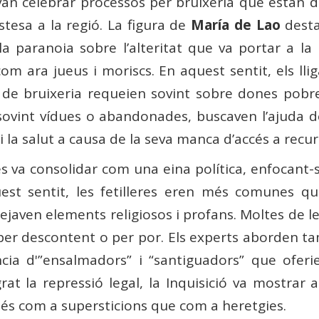
 van celebrar processos per bruixeria que estan 
stesa a la regió. La figura de
María de Lao
desta
t la paranoia sobre l’alteritat que va portar a l
m ara jueus i moriscs. En aquest sentit, els llig
de bruixeria requeien sovint sobre dones pobres
 sovint vídues o abandonades, buscaven l’ajuda d
t i la salut a causa de la seva manca d’accés a rec
es va consolidar com una eina política, enfocant-s
quest sentit, les fetilleres eren més comunes q
ejaven elements religiosos i profans. Moltes de le
r descontent o per por. Els experts aborden tamb
ncia d'”ensalmadors” i “santiguadors” que ofer
at la repressió legal, la Inquisició va mostrar 
és com a supersticions que com a heretgies.