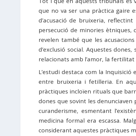
Tot i que en aquests tribunals es
que no va ser una pràctica gaire e
d’acusació de bruixeria, reflectin
persecució de minories ètniques, co
revelen també que les acusacions 
d’exclusió social. Aquestes dones,
relacionats amb l’amor, la fertilita
L’estudi destaca com la Inquisició 
entre bruixeria i fetilleria. En a
pràctiques incloïen rituals que barr
dones que sovint les denunciaven pe
curanderisme, esmentant l’existè
medicina formal era escassa. Malgr
considerant aquestes pràctiques m