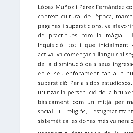
López Muñoz i Pérez Fernández co
context cultural de l’època, marc
paganes i supersticions, va afavorir
de pràctiques com la màgia i l’
Inquisició, tot i que inicialment
activa, va començar a llanguir al se
de la disminució dels seus ingress
en el seu enfocament cap a la pur
superstició. Per als dos estudiosos, 
utilitzar la persecució de la bruixeri
bàsicament com un mitjà per man
social i religiós, estigmatitz
sistemàtica les dones més vulnerabl