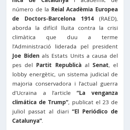
nica de Catalunya
i acadèmic de
número de la
Reial Acadèmia Europea
de Doctors-Barcelona 1914
(RAED),
aborda la difícil lluita contra la crisi
climàtica que duu a terme
l’Administració liderada pel president
Joe Biden
als Estats Units a causa del
pes del
Partit Republicà
al
Senat
, el
lobby energètic, un sistema judicial de
majoria conservadora i l’actual guerra
d’Ucraïna a l’article
“La venganza
climática de Trump”
, publicat el 23 de
juliol passat al diari
“El Periódico de
Catalunya”
.