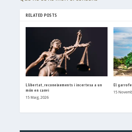
RELATED POSTS
Llibertat, reconeixements i incertesa a un
El garrofe
món en canvi
15 Novemb
15 Maig, 2026