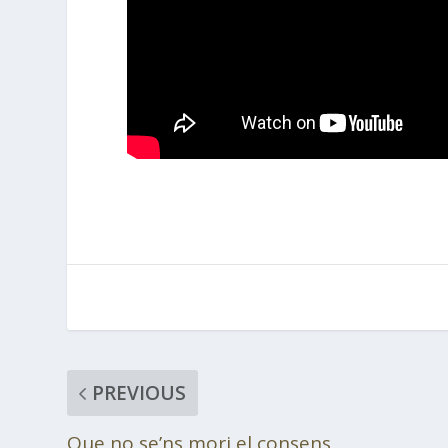
PREVIOUS
Que no se’ns mori el consens