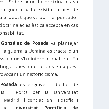
ves. Sobre aquesta doctrina es va
a guerra justa existint armes de
a el debat que va obrir el pensador
 doctrina eclesiàstica accepta en cas
nsabilitat.
,
González de Posada
va plantejar
 la guerra a Ucraïna es tracta d’un
sia, que s’ha internacionalitzat. En
 tingui unes implicacions en aquest
rovocant un històric cisma.
 Posada
és enginyer i doctor de
ls i Ports per la Universitat
 Madrid, llicenciat en Filosofia i
r la
Universitat Pontifícia de