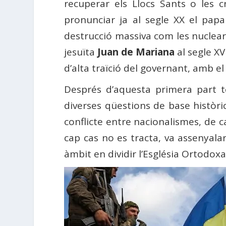
recuperar els Llocs Sants o les 
pronunciar ja al segle XX el papa
destrucció massiva com les nuclear
jesuïta
Juan de Mariana
al segle XV
d’alta traïció del governant, amb e
Després d’aquesta primera part t
diverses qüestions de base històri
conflicte entre nacionalismes, de c
cap cas no es tracta, va assenyala
àmbit en dividir l’Església Ortodox