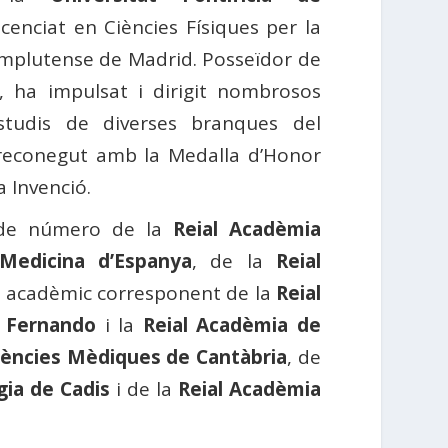
licenciat en Ciències Físiques per la
omplutense de Madrid. Posseïdor de
s, ha impulsat i dirigit nombrosos
estudis de diverses branques del
 reconegut amb la Medalla d’Honor
a Invenció.
de número de la
Reial Acadèmia
Medicina d’Espanya
, de la
Reial
, acadèmic corresponent de la
Reial
n Fernando
i la
Reial Acadèmia de
ències Mèdiques de Cantàbria
, de
gia de Cadis
i de la
Reial Acadèmia