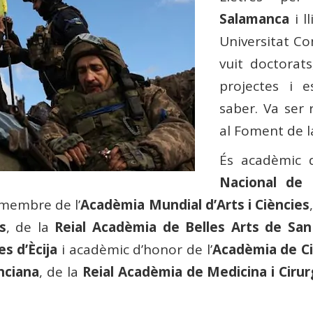
Salamanca
i l
Universitat C
vuit doctorat
projectes i 
saber. Va ser
al Foment de l
És acadèmic 
Nacional de 
membre de l’
Acadèmia Mundial d’Arts i Ciències
s
, de la
Reial Acadèmia de Belles Arts de Sa
es d’Ècija
i acadèmic d’honor de l’
Acadèmia de Ci
nciana
, de la
Reial Acadèmia de Medicina i Cirur