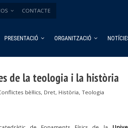
ÇOS
CONTACTE
PRESENTACIÓ
ORGANITZACIÓ
NOTÍCIE
s de la teologia i la història
Conflictes bèl·lics
,
Dret
,
Història
,
Teologia
catedràtic de Fonaments Físics de la
Unive