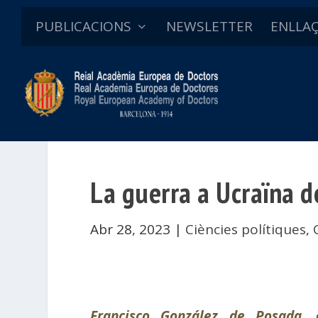
PUBLICACIONS
NEWSLETTER
ENLLA
La guerra a Ucraïna de
Abr 28, 2023
|
Ciències polítiques
,
Francisco González de Posada
, 