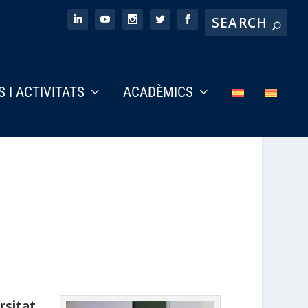
S I ACTIVITATS
ACADÈMICS
rsitat