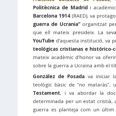
Politècnica de Madrid
i acadèmic
Barcelona 1914
(RAED), va protagoni
guerra de Ucrania”
organitzat per
que ell mateix presideix. La sev
YouTube
d’aquesta institució, va p
teológicas cristianas e histórico-c
mateix acadèmic d’honor va oferir 
sobre la guerra a Ucraïna amb el tí
González de Posada
va iniciar l
teològic bàsic de “no mataràs”,
Testament
, i va abordar la do
determinada per un estat cristià, 
guerra es planteja com un últim 