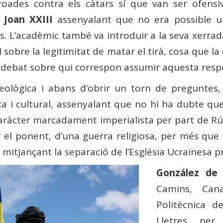
croades contra els càtars sí que van ser ofensi
Joan XXIII
assenyalant que no era possible un
s. L’acadèmic també va introduir a la seva xerrad
I sobre la legitimitat de matar el tirà, cosa que la
l debat sobre qui correspon assumir aquesta respo
eològica i abans d’obrir un torn de preguntes
ca i cultural, assenyalant que no hi ha dubte que
aràcter marcadament imperialista per part de Rús
r el ponent, d’una guerra religiosa, per més que
a mitjançant la separació de l’Església Ucraïnesa p
González de
Camins, Cana
Politècnica de
Lletres pe