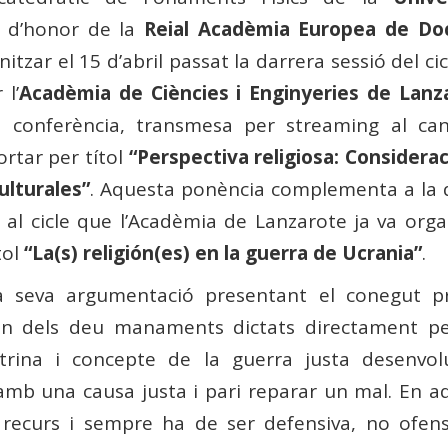
 d’honor de la
Reial Acadèmia Europea de Doc
tzar el 15 d’abril passat la darrera sessió del cic
 l’
Acadèmia de Ciències i Enginyeries de Lanz
a conferència, transmesa per streaming al ca
ortar per títol
“Perspectiva religiosa: Considera
ulturales”
. Aquesta ponència complementa a la 
al cicle que l’Acadèmia de Lanzarote ja va orga
tol
“La(s) religión(es) en la guerra de Ucrania”
.
a seva argumentació presentant el conegut pr
 un dels deu manaments dictats directament 
ctrina i concepte de la guerra justa desenv
amb una causa justa i pari reparar un mal. En aq
recurs i sempre ha de ser defensiva, no ofen