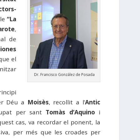
tors-
le
“La
arote
,
nal de
ciones
que el
nitzar
Dr. Francisco González de Posada
incipi
per Déu a
Moisès
, recollit a l’
Antic
olupat per sant
Tomàs d’Aquino
i
uest cas, va recordar el ponent, la
siva, per més que les croades per