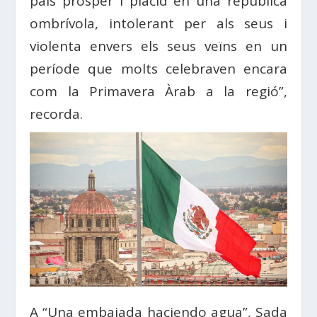
país pròsper i plàcid en una república
ombrívola, intolerant per als seus i
violenta envers els seus veïns en un
període que molts celebraven encara
com la Primavera Àrab a la regió”,
recorda.
A “Una embajada haciendo agua”, Sada