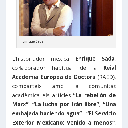
Enrique Sada
L’historiador mexicà
Enrique Sada
,
col·laborador habitual de la
Reial
Acadèmia Europea de Doctors
(RAED),
comparteix amb la comunitat
acadèmica els articles
“
La
rebelión de
Marx”
,
“La lucha por Irán libre”
,
“Una
embajada haciendo agua”
i
“El Servicio
Exterior Mexicano: venido a menos
“
,