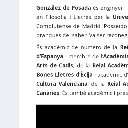
González de Posada
és enginyer i 
en Filosofia i Lletres per la
Unive
Complutense de Madrid. Posseïdor 
branques del saber. Va ser reconeg
És acadèmic de número de la
Rei
d’Espanya
i membre de l’
Acadèmia
Arts de Cadis
, de la
Reial Acadèm
Bones Lletres d’Ècija
i acadèmic d’
Cultura Valenciana
, de la
Reial A
Canàries
. És també acadèmic i presi