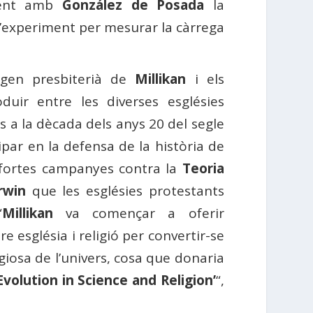
ament amb
González de Posada
la
l’experiment per mesurar la càrrega
rigen presbiterià de
Millikan
i els
uir entre les diverses esglésies
s a la dècada dels anys 20 del segle
cipar en la defensa de la història de
s fortes campanyes contra la
Teoria
rwin
que les esglésies protestants
“
Millikan
va començar a oferir
re església i religió per convertir-se
giosa de l’univers, cosa que donaria
Evolution in Science and Religion’
“,