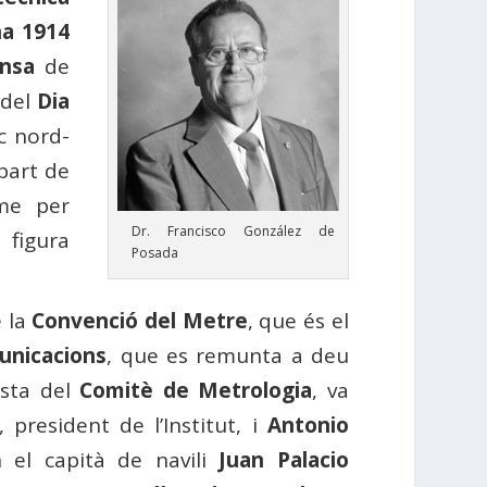
na 1914
nsa
de
 del
Dia
ic nord-
part de
me per
Dr. Francisco González de
 figura
Posada
 la
Convenció del Metre
, que és el
unicacions
, que es remunta a deu
osta del
Comitè de Metrologia
, va
, president de l’Institut, i
Antonio
 el capità de navili
Juan Palacio