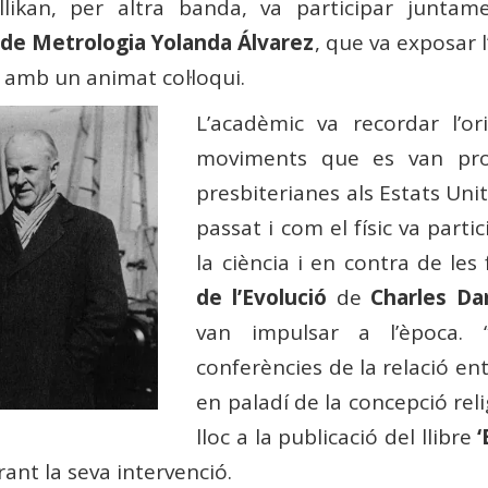
llikan, per altra banda, va participar junt
 de Metrologia Yolanda Álvarez
, que va exposar 
r amb un animat col·loqui.
L’acadèmic va recordar l’o
moviments que es van prod
presbiterianes als Estats Unit
passat i com el físic va parti
la ciència i en contra de le
de l’Evolució
de
Charles Da
van impulsar a l’època. 
conferències de la relació ent
en paladí de la concepció reli
lloc a la publicació del llibre
‘
ant la seva intervenció.