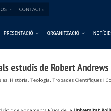
ÇOS
CONTACTE
PRESENTACIÓ
ORGANITZACIÓ
NOTÍCIE
ó als estudis de Robert Andrews
ules
,
Història
,
Teologia
,
Trobades Científiques i C
edràtic de Fonaments Físics de la
Universitat Poli