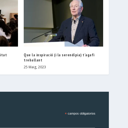
litat
Que la inspiració (i la serendípia) t’agafi
treballant
25 Maig, 2023
*
campos obligatorios