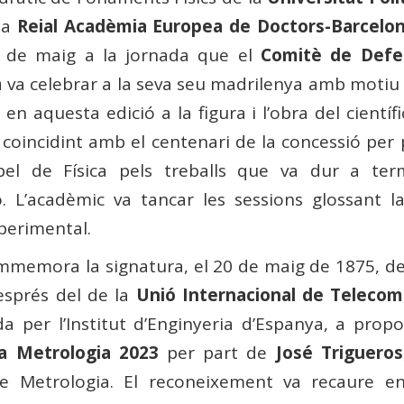
la
Reial Acadèmia Europea de Doctors-Barcelo
11 de maig a la jornada que el
Comitè de Defe
a
va celebrar a la seva seu madrilenya amb motiu
 en aquesta edició a la figura i l’obra del científ
, coincidint amb el centenari de la concessió per 
l de Física pels treballs que va dur a ter
ó. L’acadèmic va tancar les sessions glossant la
xperimental.
mmemora la signatura, el 20 de maig de 1875, de
esprés del de la
Unió Internacional de Telecom
a per l’Institut d’Enginyeria d’Espanya, a prop
la Metrologia 2023
per part de
José Trigueros
e Metrologia. El reconeixement va recaure en