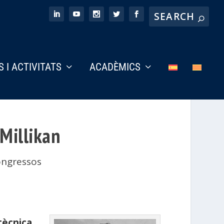
S I ACTIVITATS
ACADÈMICS
 Millikan
ongressos
tècnica