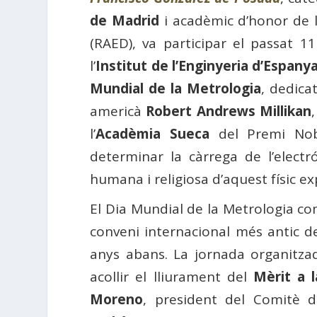
de Madrid
i acadèmic d’honor de 
(RAED), va participar el passat 
l’
Institut de l’Enginyeria d’Espany
Mundial de la Metrologia
, dedicat
americà
Robert Andrews Millikan
l’
Acadèmia Sueca
del Premi Nobe
determinar la càrrega de l’electr
humana i religiosa d’aquest físic e
El Dia Mundial de la Metrologia co
conveni internacional més antic d
anys abans. La jornada organitzad
acollir el lliurament del
Mèrit a 
Moreno
, president del Comitè d