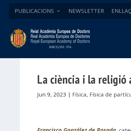
PUBLICACIONS
NEWSLETTER
ENLLA
La ciència i la religi
Jun 9, 2023
|
Física
,
Física de partíc
Francisco González de Posada
, cat