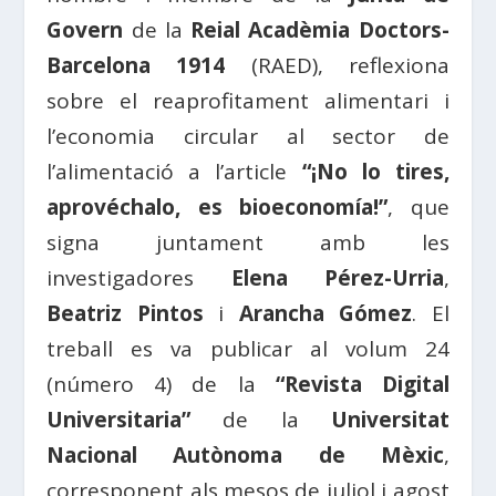
Govern
de la
Reial Acadèmia Doctors-
Barcelona 1914
(RAED), reflexiona
sobre el reaprofitament alimentari i
l’economia circular al sector de
l’alimentació a l’article
“¡No lo tires,
aprovéchalo, es bioeconomía!”
, que
signa juntament amb les
investigadores
Elena Pérez-Urria
,
Beatriz Pintos
i
Arancha Gómez
. El
treball es va publicar al volum 24
(número 4) de la
“Revista Digital
Universitaria”
de la
Universitat
Nacional Autònoma de Mèxic
,
corresponent als mesos de juliol i agost