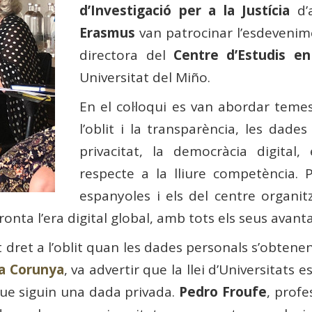
d’Investigació per a la Justícia
d’a
Erasmus
van patrocinar l’esdevenime
directora del
Centre d’Estudis e
Universitat del Miño.
En el col·loqui es van abordar temes
l’oblit i la transparència, les dad
privacitat, la democràcia digital,
respecte a la lliure competència. P
espanyoles i els del centre organit
nta l’era digital global, amb tots els seus avanta
t dret a l’oblit quan les dades personals s’obten
La Corunya
, va advertir que la llei d’Universitats
 que siguin una dada privada.
Pedro Froufe
, profe