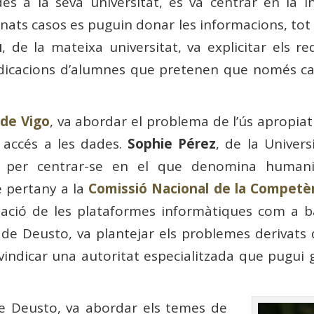
s a la seva universitat, es va centrar en la i
ats casos es puguin donar les informacions, tot i 
u
, de la mateixa universitat, va explicitar els r
ndicacions d’alumnes que pretenen que només cad
 de Vigo
, va abordar el problema de l’ús apropia
 i accés a les dades.
Sophie Pérez
, de la Univers
a per centrar-se en el que denomina humani
 pertany a la
Comissió Nacional de la Competè
ització de les plataformes informàtiques com a
 de Deusto, va plantejar els problemes derivats 
ivindicar una autoritat especialitzada que pugui
 de Deusto, va abordar els temes de