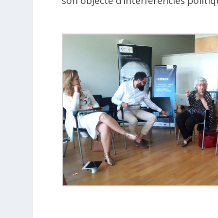
són objecte d’interferències polítiq