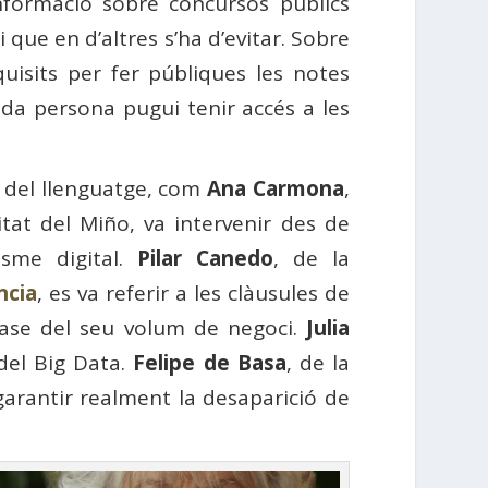
nformació sobre concursos públics
que en d’altres s’ha d’evitar. Sobre
equisits per fer públiques les notes
a persona pugui tenir accés a les
t del llenguatge, com
Ana Carmona
,
itat del Miño, va intervenir des de
sme digital.
Pilar Canedo
, de la
ncia
, es va referir a les clàusules de
 base del seu volum de negoci.
Julia
del Big Data.
Felipe de Basa
, de la
 garantir realment la desaparició de