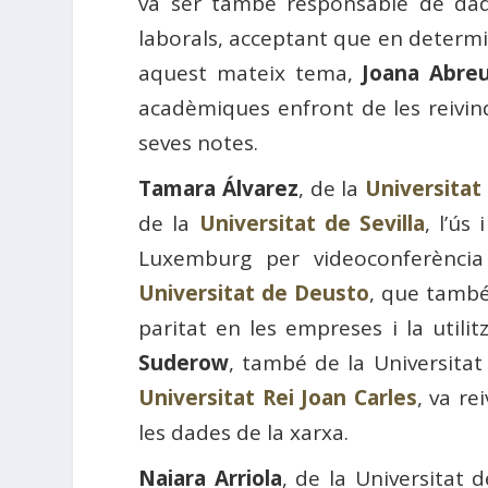
va ser també responsable de dade
laborals, acceptant que en determin
aquest mateix tema,
Joana Abre
acadèmiques enfront de les reivi
seves notes.
Tamara Álvarez
, de la
Universitat
de la
Universitat de Sevilla
, l’ús
Luxemburg per videoconferènci
Universitat de Deusto
, que també
paritat en les empreses i la util
Suderow
, també de la Universitat
Universitat Rei Joan Carles
, va re
les dades de la xarxa.
Naiara Arriola
, de la Universitat