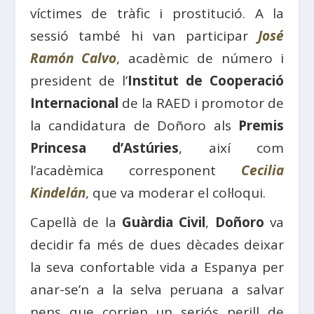
víctimes de tràfic i prostitució. A la
sessió també hi van participar
José
Ramón Calvo
, acadèmic de número i
president de l’
Institut de Cooperació
Internacional
de la RAED i promotor de
la candidatura de Doñoro als
Premis
Princesa d’Astúries
, així com
l’acadèmica corresponent
Cecilia
Kindelán
, que va moderar el col·loqui.
Capellà de la
Guàrdia Civil
,
Doñoro
va
decidir fa més de dues dècades deixar
la seva confortable vida a Espanya per
anar-se’n a la selva peruana a salvar
nens que corrien un seriós perill de