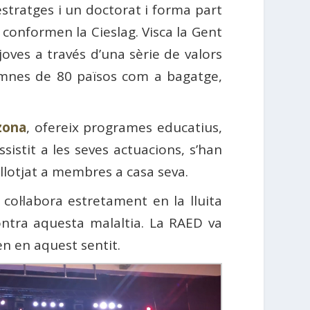
estratges i un doctorat i forma part
 conformen la Cieslag. Visca la Gent
joves a través d’una sèrie de valors
alumnes de 80 països com a bagatge,
izona
, ofereix programes educatius,
istit a les seves actuacions, s’han
allotjat a membres a casa seva.
col·labora estretament en la lluita
ntra aquesta malaltia. La RAED va
en en aquest sentit.