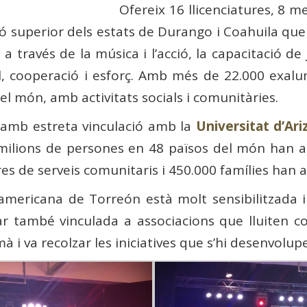
Ofereix 16 llicenciatures, 8 m
ió superior dels estats de Durango i Coahuila que
través de la música i l’acció, la capacitació de 
ocial, cooperació i esforç. Amb més de 22.000 ex
el món, amb activitats socials i comunitàries.
 amb estreta vinculació amb la
Universitat d’Ar
ilions de persones en 48 països del món han ass
es de serveis comunitaris i 450.000 famílies han 
oamericana de Torreón està molt sensibilitzada i 
r també vinculada a associacions que lluiten co
à i va recolzar les iniciatives que s’hi desenvolup