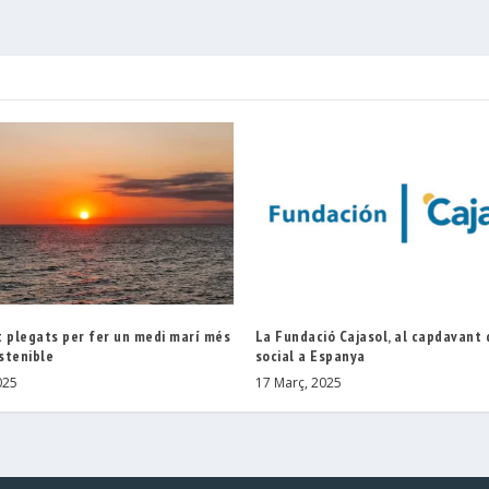
t plegats per fer un medi marí més
La Fundació Cajasol, al capdavant d
ostenible
social a Espanya
025
17 Març, 2025