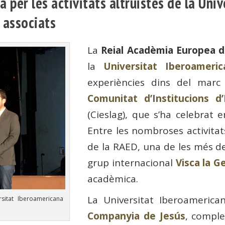
a per les activitats altruistes de la Uni
s associats
La
Reial Acadèmia Europea d
la
Universitat Iberoameri
experiències dins del marc 
Comunitat d’Institucions d
(Cieslag), que s’ha celebrat 
Entre les nombroses activitat
de la RAED, una de les més de
grup internacional
Visca la G
acadèmica.
La Universitat Iberoamerica
rsitat Iberoamericana
Companyia de Jesús
, comple