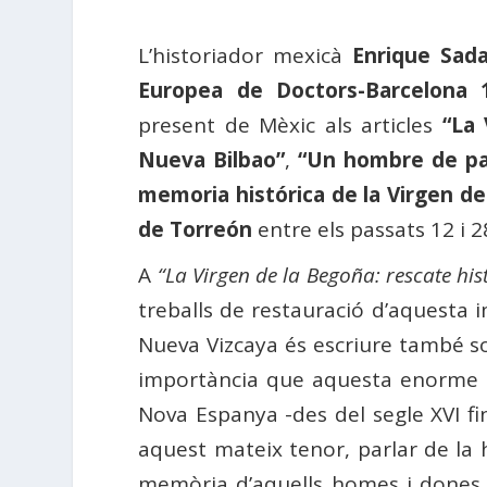
L’historiador mexicà
Enrique Sad
Europea de Doctors-Barcelona 
present de Mèxic als articles
“
La 
Nueva Bilbao”
,
“Un hombre de pa
memoria histórica de la Virgen d
de Torreón
entre els passats 12 i 2
A
“La Virgen de la Begoña: rescate his
treballs de restauració d’aquesta i
Nueva Vizcaya és escriure també sob
importància que aquesta enorme re
Nova Espanya -des del segle XVI fin
aquest mateix tenor, parlar de la 
memòria d’aquells homes i dones q