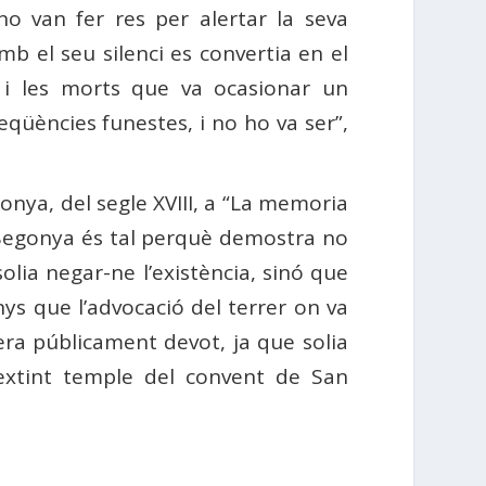
o van fer res per alertar la seva
b el seu silenci es convertia en el
s i les morts que va ocasionar un
eqüències funestes, i no ho va ser”,
onya, del segle XVIII, a “La memoria
 Begonya és tal perquè demostra no
solia negar-ne l’existència, sinó que
nys que l’advocació del terrer on va
ll era públicament devot, ja que solia
’extint temple del convent de San