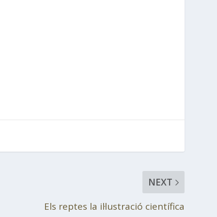
NEXT
Els reptes la il·lustració científica