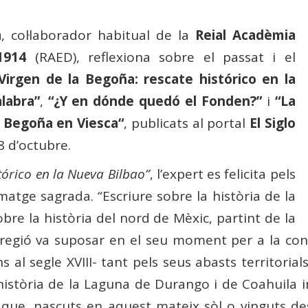
a
, col·laborador habitual de la
Reial Acadèmia
1914
(RAED), reflexiona sobre el passat i el
Virgen de la Begoña: rescate histórico en la
labra”
,
“¿Y en dónde quedó el
Fonden
?”
i
“La
e Begoña en Viesca
“
, publicats al portal
El Siglo
8 d’octubre.
tórico en la Nueva Bilbao”
, l’expert es felicita pels
matge sagrada. “Escriure sobre la història de la
re la història del nord de Mèxic, partint de la
gió va suposar en el seu moment per a la consol
s al segle XVIII- tant pels seus abasts territorial
història de la Laguna de Durango i de Coahuila i
ue, nascuts en aquest mateix sòl o vinguts des d