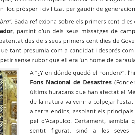
n lloc pròsper i civilitzat per gaudir de generacio
bra”
, Sada reflexiona sobre els primers cent dies
ador
, partint d’un dels seus missatges de cam
patentat des dels seus primers cent dies de Gover
ue tant presumia com a candidat i després com a t
epetir sense rubor que ell era ‘un home de paraul
A “¿Y en dónde quedó el Fonden?”, l’hi
Fons Nacional de Desastres
(Fonden
últims huracans que han afectat el Mèx
de la natura va venir a colpejar l’estat
a terra endins, assolant els principal
pel d’Acapulco. Certament, sembla 
sentit figurat, sinó a les seves p