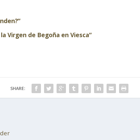
onden?”
 la Virgen de Begoña en Viesca”
SHARE:
oder