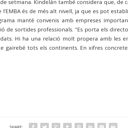
p de setmana. Kindelán també considera que, de c
e l’EMBA és de més alt nivell, ja que es pot esta
rograma manté convenis amb empreses importants
ó de sortides professionals. “Es porta els dire
dats. Hi ha una relació molt propera amb les emp
e gairebé tots els continents. En xifres concret
SHARE: