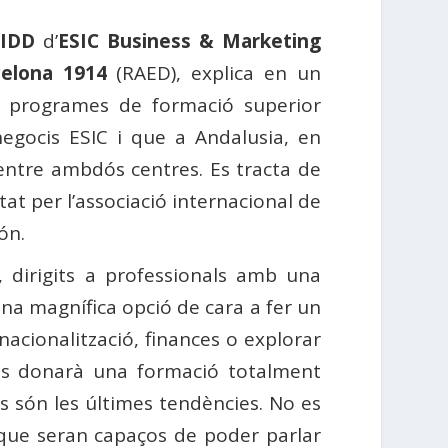
IDD
d’
ESIC Business & Marketing
celona 1914
(RAED), explica en un
ls programes de formació superior
 negocis ESIC i que a Andalusia, en
entre ambdós centres. Es tracta de
at per l’associació internacional de
ón.
 dirigits a professionals amb una
una magnífica opció de cara a fer un
acionalització, finances o explorar
els donarà una formació totalment
 són les últimes tendències. No es
 que seran capaços de poder parlar