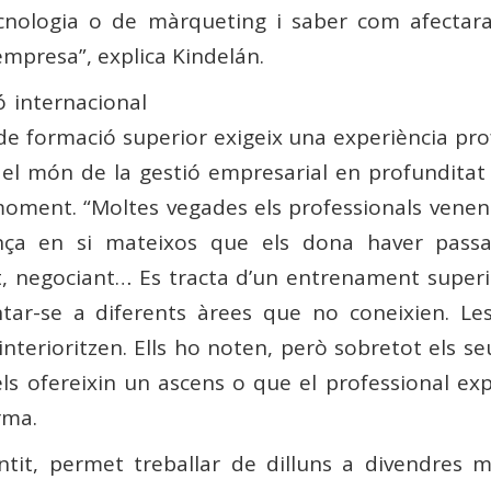
ecnologia o de màrqueting i saber com afectara
’empresa”, explica Kindelán.
ó internacional
e formació superior exigeix ​​una experiència pro
 el món de la gestió empresarial en profunditat i
ment. “Moltes vegades els professionals venen 
ança en si mateixos que els dona haver pass
nt, negociant… Es tracta d’un entrenament super
ontar-se a diferents àrees que no coneixien. Le
s interioritzen. Ells ho noten, però sobretot els 
s ofereixin un ascens o que el professional expl
rma.
it, permet treballar de dilluns a divendres me