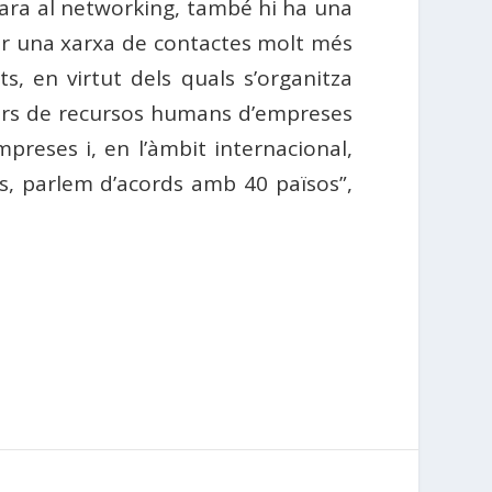
ara al networking, també hi ha una
blir una xarxa de contactes molt més
, en virtut dels quals s’organitza
ctors de recursos humans d’empreses
reses i, en l’àmbit internacional,
es, parlem d’acords amb 40 països”,