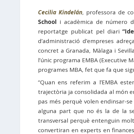
Cecilia Kindelán
, professora de c
School
i acadèmica de número 
reportatge publicat pel diari
“Ide
d’administració d’empreses adreçad
concret a Granada, Màlaga i Sevill
l’únic programa EMBA (Executive Mas
programes MBA, fet que fa que sig
“Quan ens referim a l’EMBA estem
trajectòria ja consolidada al món e
pas més perquè volen endinsar-se e
alguna part que no és la de la s
transversal perquè entenguin molt
convertiran en experts en finance