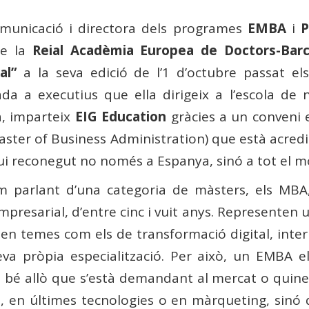
omunicació i directora dels programes
EMBA
i
P
de la
Reial Acadèmia Europea de Doctors-Bar
al”
a la seva edició de l’1 d’octubre passat e
a a executius que ella dirigeix ​​a l’escola de
a, imparteix
EIG Education
gràcies a un conveni 
ter of Business Administration) que està acredit
ui reconegut no només a Espanya, sinó a tot el m
 parlant d’una categoria de màsters, els MBA,
mpresarial, d’entre cinc i vuit anys. Representen 
n temes com els de transformació digital, intern
eva pròpia especialització. Per això, un EMBA 
 bé allò que s’està demandant al mercat o quines
s, en últimes tecnologies o en màrqueting, sinó