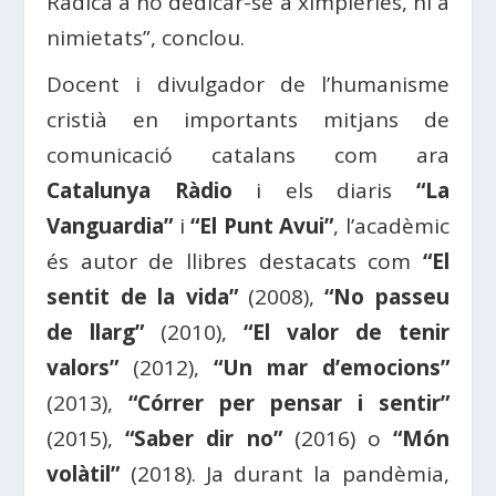
Radica a no dedicar-se a ximpleries, ni a
nimietats”, conclou.
Docent i divulgador de l’humanisme
cristià en importants mitjans de
comunicació catalans com ara
Catalunya Ràdio
i els diaris
“La
Vanguardia”
i
“El Punt Avui”
, l’acadèmic
és autor de llibres destacats com
“El
sentit de la vida”
(2008),
“No passeu
de llarg”
(2010),
“El valor de tenir
valors”
(2012),
“Un mar d’emocions”
(2013),
“Córrer per pensar i sentir”
(2015),
“Saber dir no”
(2016) o
“Món
volàtil”
(2018). Ja durant la pandèmia,