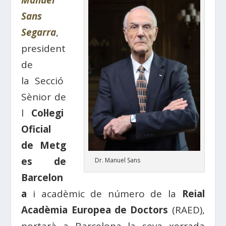
Manuel
Sans
Segarra
,
president
de
la Secció
Sènior de
l
Col·legi
Oficial
de Metg
es de
Dr. Manuel Sans
Barcelon
a
i acadèmic de número de la
Reial
Acadèmia Europea de Doctors
(RAED),