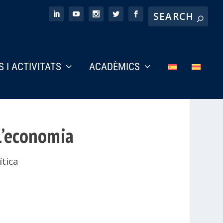
S I ACTIVITATS
ACADÈMICS
l’economia
ítica