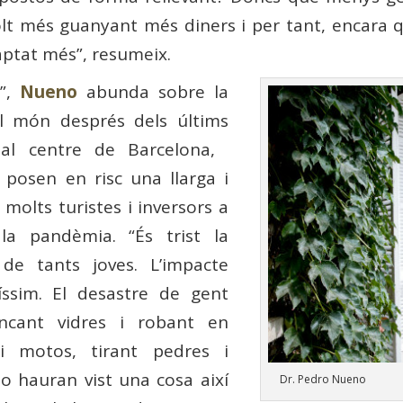
molt més guanyant més diners i per tant, encara 
aptat més”, resumeix.
o”,
Nueno
abunda sobre la
l món després dels últims
 al centre de Barcelona, ​​
posen en risc una llarga i
molts turistes i inversors a
la pandèmia. “És trist la
t de tants joves. L’impacte
íssim. El desastre de gent
encant vidres i robant en
i motos, tirant pedres i
no hauran vist una cosa així
Dr. Pedro Nueno