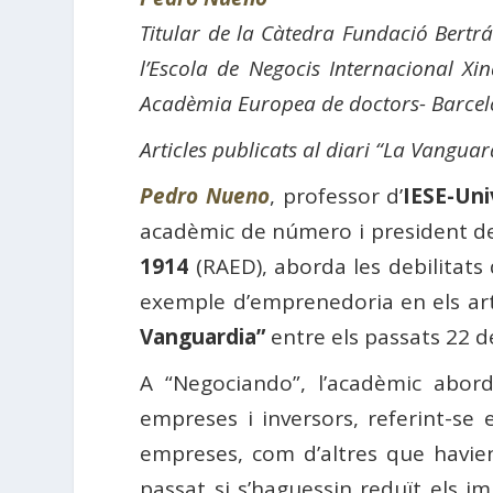
Titular de la Càtedra Fundació Bertrá
l’Escola de Negocis Internacional Xi
Acadèmia Europea de doctors- Barcel
Articles publicats al diari “La Vanguard
Pedro Nueno
, professor d’
IESE-Uni
acadèmic de número i president de
1914
(RAED), aborda les debilitats 
exemple d’emprenedoria en els ar
Vanguardia”
entre els passats 22 de
A “Negociando”, l’acadèmic abord
empreses i inversors, referint-se
empreses, com d’altres que havien
passat si s’haguessin reduït els 