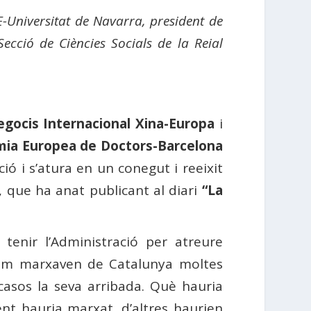
E-Universitat de Navarra, president de
ecció de Ciències Socials de la Reial
egocis Internacional Xina-Europa
i
mia Europea de Doctors-Barcelona
ó i s’atura en un conegut i reeixit
, que ha anat publicant al diari
“La
tenir l’Administració per atreure
t com marxaven de Catalunya moltes
casos la seva arribada. Què hauria
nt hauria marxat, d’altres haurien