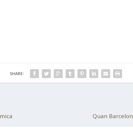
SHARE:
òmica
Quan Barcelon