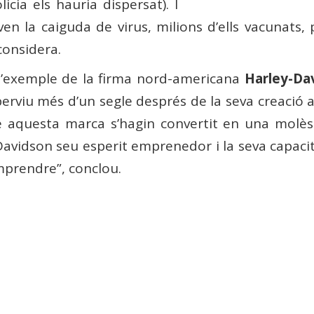
cia els hauria dispersat). I
en la caiguda de virus, milions d’ells vacunats, 
 considera.
 l’exemple de la firma nord-americana
Harley-Da
rviu més d’un segle després de la seva creació a
e aquesta marca s’hagin convertit en una molès
 Davidson seu esperit emprenedor i la seva capac
mprendre”, conclou.