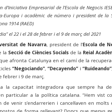
n d’Iniciativa Empresarial de l’Escola de Negocis IES
na-Europa i acadèmic de número i president de la S
ona 1914 (RAED)
ia” el 22 i el 28 de febrer i el 9 de març del 2021
versitat de Navarra
, president de l’
Escola de N
 la
Secció de Ciències Socials
de la
Reial Acadè
que afronta Catalunya en el camí de la recuperaci
ticles
“Negociando”
,
“Decayendo”
i
“Ruideando”
 febrer i 9 de març.
a la capacitat integradora que sempre ha de 
 en particular a la política catalana. “Hem vis
 de venir s’endarrerien i cancel·laven en molts 
impostos de forma rellevant? Doncs que menys ge