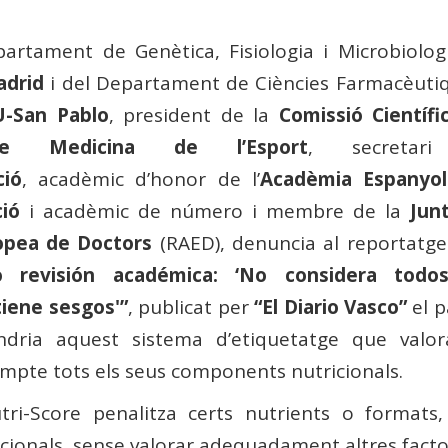
partament de Genètica, Fisiologia i Microbiolog
adrid
i del Departament de Ciències Farmacèutiq
U-San Pablo
, president de la
Comissió Científi
de Medicina de l’Esport
, secretar
ció
, acadèmic d’honor de l’
Acadèmia Espanyo
ció
i acadèmic de número i membre de la
Jun
opea de Doctors
(RAED), denuncia al reportatg
o revisión académica: ‘No considera todo
iene sesgos'”
, publicat per
“El Diario Vasco”
el p
indria aquest sistema d’etiquetatge que valor
ompte tots els seus components nutricionals.
tri-Score penalitza certs nutrients o formats
icionals, sense valorar adequadament altres fact