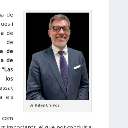
ia de
ues i
ca
de
i de
la de
ta de
e
“Las
s los
assat
a els
Dr. Rafael Urrialde
, com
ors importants, el que pot conduir a