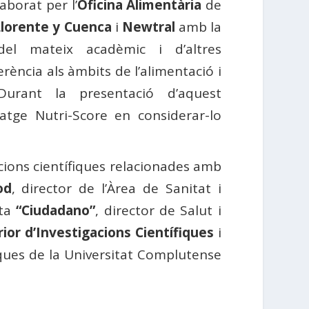
laborat per l’
Oficina Alimentària
de
Llorente y Cuenca
i
Newtral
amb la
ó del mateix acadèmic i d’altres
rència als àmbits de l’alimentació i
 Durant la presentació d’aquest
atge Nutri-Score en considerar-lo
acions científiques relacionades amb
od
, director de l’Àrea de Sanitat i
sta
“Ciudadano”
, director de Salut i
ior d’Investigacions Científiques
i
iques de la Universitat Complutense