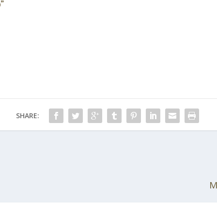
o”
SHARE:
M