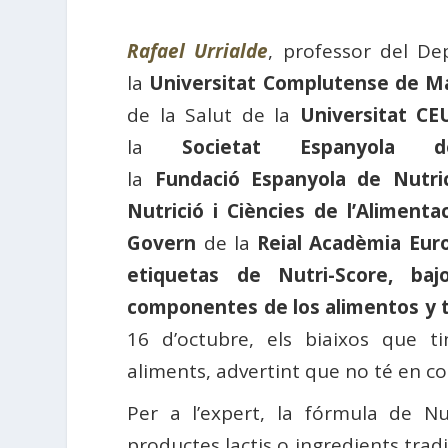
Rafael Urrialde
, professor del De
la
Universitat Complutense de M
de la Salut de la
Universitat CE
la
Societat Espanyola 
la
Fundació Espanyola de Nutri
Nutrició i Ciències de l’Alimenta
Govern
de la
Reial Acadèmia Eur
etiquetas de Nutri-Score, baj
componentes de los alimentos y t
16 d’octubre, els biaixos que t
aliments, advertint que no té en c
Per a l’expert, la fórmula de Nu
productes lactis o ingredients trad