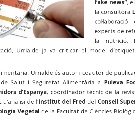
fake news”
, e
la consultora
col·laboraci
experts de refe
la nutrició.
ció, Urrialde ja va criticar el model d’etiquet
imentària, Urrialde és autor i coautor de public
p de Salut i Seguretat Alimentària a
Puleva Fo
idors d’Espanya
, coordinador tècnic de la revi
c d’anàlisi de l’
Institut del Fred
del
Consell Super
ologia Vegetal
de la Facultat de Ciències Biològ