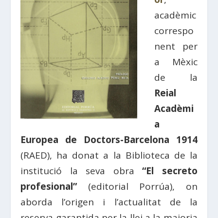
acadèmic
correspo
nent per
a Mèxic
de la
Reial
Acadèmi
a
Europea de Doctors-Barcelona 1914
(RAED), ha donat a la Biblioteca de la
institució la seva obra
“El secreto
profesional”
(editorial Porrúa), on
aborda l’origen i l’actualitat de la
reserva garantida per la llei a la majoria