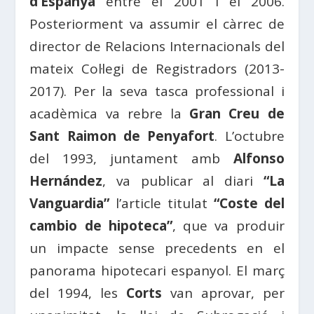
d’Espanya
entre el 2001 i el 2006.
Posteriorment va assumir el càrrec de
director de Relacions Internacionals del
mateix Col·legi de Registradors (2013-
2017). Per la seva tasca professional i
acadèmica va rebre la
Gran Creu de
Sant Raimon de Penyafort
. L’octubre
del 1993, juntament amb
Alfonso
Hernández
, va publicar al diari
“La
Vanguardia”
l’article titulat
“Coste del
cambio de hipoteca”
, que va produir
un impacte sense precedents en el
panorama hipotecari espanyol. El març
del 1994, les
Corts
van aprovar, per