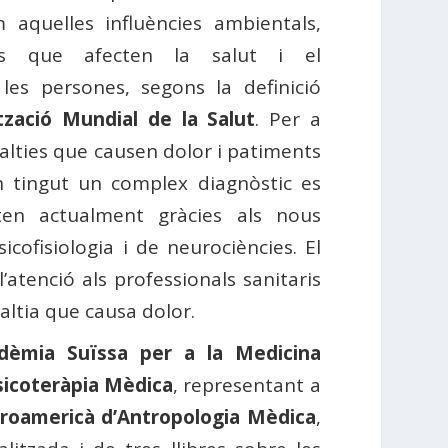
m aquelles influències ambientals,
als que afecten la salut i el
es persones, segons la definició
tzació Mundial de la Salut
. Per a
lalties que causen dolor i patiments
n tingut un complex diagnòstic es
ten actualment gràcies als nous
cofisiologia i de neurociències. El
l’atenció als professionals sanitaris
altia que causa dolor.
dèmia Suïssa per a la Medicina
sicoteràpia Mèdica
, representant a
roamericà d’Antropologia Mèdica
,