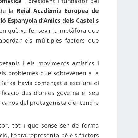
omàtica
i president i fundador del
de la
Reial Acadèmia Europea de
ió Espanyola d’Amics dels Castells
 en què va fer sevir la metàfora que
abordar els múltiples factors que
oetanis i els moviments artístics i
r els problemes que sobrevenen a la
 Kafka havia començat a escriure el
ficació des d’on es governa el seu
os vanos del protagonista d’entendre
tor, tot i que sense ser de forma
nció, l’obra representa bé els factors