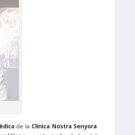
èdica
de la
Clínica Nostra Senyora