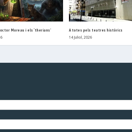
 doctor Moreau i els ‘therians’
A totes pels teatres històrics
26
14 Juliol, 2026