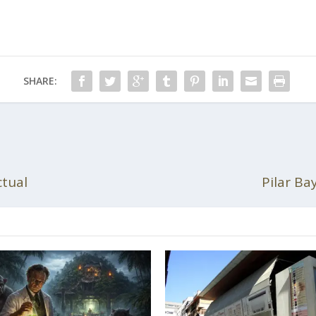
SHARE:
ctual
Pilar Ba