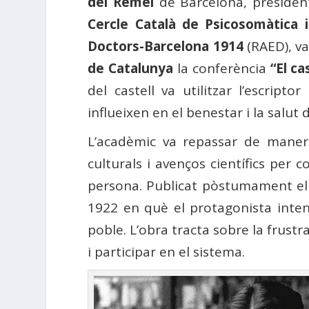
del Remei
de Barcelona, ​​presiden
Cercle Català de Psicosomàtica 
Doctors-Barcelona 1914
(RAED), va 
de Catalunya
la conferència
“El ca
del castell va utilitzar l’escri
influeixen en el benestar i la salut d
L’acadèmic va repassar de maner
culturals i avenços científics per
persona. Publicat pòstumament el
1922 en què el protagonista inten
poble. L’obra tracta sobre la frust
i participar en el sistema.