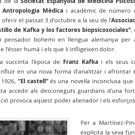
t de la
Societat Espanyola de Medicina Psicos
i Antropologia Mèdica
i acadèmic de número 
oferir el passat 3 d’octubre a la seu de l’
Associac
stillo de Kafka y los factores biopsicosociales”
,
ptor i pensador bohemi en llengua alemanya per 
e l’ésser humà i els que li infligeixen dolor.
a succinta l’època de
Franz Kafka
i els seus c
 confluir en una nova forma d’analitzar i afronta
 1926,
“El castell”
és una novel·la inconclusa que
ta accedir als desconeguts guardians d’una forti
ració provoca aquest poder alienador i els esforç
Per a Martínez-Pin
explícita la seva fu