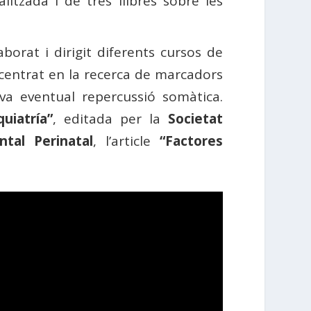
itzada i de tres llibres sobre les
aborat i dirigit diferents cursos de
a centrat en la recerca de marcadors
va eventual repercussió somàtica.
uiatría”
, editada per la
Societat
tal Perinatal
, l’article
“
Factores