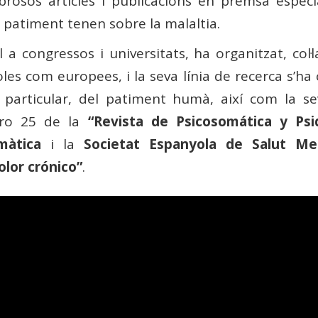
osos articles i publicacions en premsa especial
 patiment tenen sobre la malaltia.
a congressos i universitats, ha organitzat, col·l
oles com europees, i la seva línia de recerca s’h
 particular, del patiment humà, així com la se
ero 25 de la
“Revista de
Psicosomática y Psiq
màtica
i la
Societat Espanyola de Salut Men
olor crónico”
.