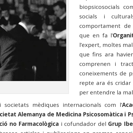
biopsicosocials co
socials i cultur
comportament de l
que en fa l’
Organi
l’expert, moltes ma
que fins ara havie
comprenen i trac
coneixements de psi
repte ara és cridar 
per entendre la mal
societats mèdiques internacionals com l’
Aca
cietat Alemanya de Medicina Psicosomàtica i P
nció no Farmacològica
i cofundador del
Grup Ibe