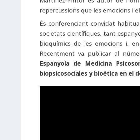
Martínez-Pintor és autor de nombr
repercussions que les emocions i el
És conferenciant convidat habitual 
societats científiques, tant espany
bioquímics de les emocions i, en
Recentment va publicar al núm
Espanyola de Medicina Psicoso
biopsicosociales y bioética en el d