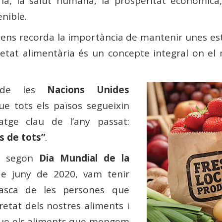
a, la salut humana, la prosperitat econòmica, l’
nible.
ens recorda la importància de mantenir unes est
retat alimentària és un concepte integral on el
s de les
Nacions Unides
 que tots els països segueixin
atge clau de l’any passat:
s de tots”
.
l segon
Dia Mundial de la
de juny de 2020, vam tenir
 tasca de les persones que
retat dels nostres aliments i
 que els aliments que mengem