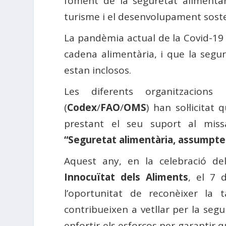
foment de la seguretat alimentàri
turisme i el desenvolupament soste
La pandèmia actual de la Covid-19 
cadena alimentària, i que la segu
estan inclosos.
Les diferents organitzacion
(
Codex
/
FAO
/
OMS
) han sol·licitat
prestant el seu suport al miss
“Seguretat alimentària, assumpte
Aquest any, en la celebració de
Innocuïtat dels Aliments
, el 7 
l’oportunitat de reconèixer la
contribueixen a vetllar per la segu
enfortir els esforços per garantir