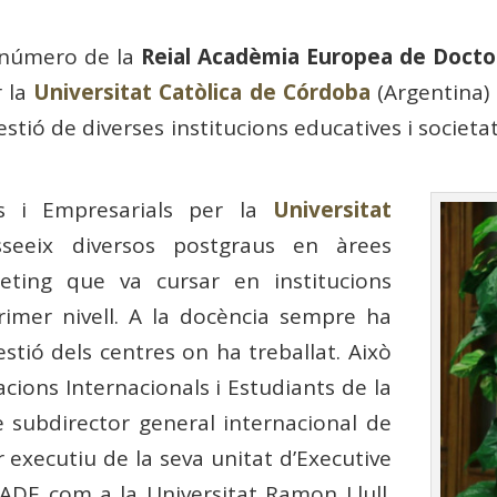
 número de la
Reial Acadèmia Europea de Docto
r la
Universitat Catòlica de Córdoba
(Argentina) 
estió de diverses institucions educatives i societa
s i Empresarials per la
Universitat
sseeix diversos postgraus en àrees
ueting que va cursar en institucions
imer nivell. A la docència sempre ha
tió dels centres on ha treballat. Això
acions Internacionals i Estudiants de la
 subdirector general internacional de
r executiu de la seva unitat d’Executive
ADE com a la Universitat Ramon Llull.