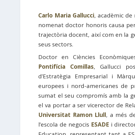
Carlo Maria Gallucci
, acadèmic de
nomenat doctor honoris causa pe
trajectòria docent, així com en la g
seus sectors.
Doctor en Ciències Econòmique
Pontifícia Comillas
, Gallucci po
d’Estratègia Empresarial i Màrq
europees i nord-americanes de pr
sumat el seu compromís amb la ges
el va portar a ser vicerector de Rel
Universitat Ramon Llull
, a més de
l’escola de negocis
ESADE
i directo
Education, representant tant a ES