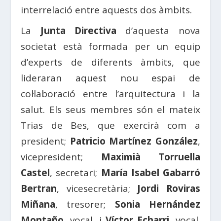
interrelació entre aquests dos àmbits.
La
Junta Directiva
d’aquesta nova
societat està formada per un equip
d’experts de diferents àmbits, que
lideraran aquest nou espai de
col·laboració entre l’arquitectura i la
salut. Els seus membres són el mateix
Trias de Bes, que exercirà com a
president;
Patricio Martínez González
,
vicepresident;
Maximià Torruella
Castel
, secretari;
María Isabel Gabarró
Bertran
, vicesecretària;
Jordi Roviras
Miñana
, tresorer;
Sonia Hernández
Montaño
, vocal, i
Víctor Echarri
, vocal.